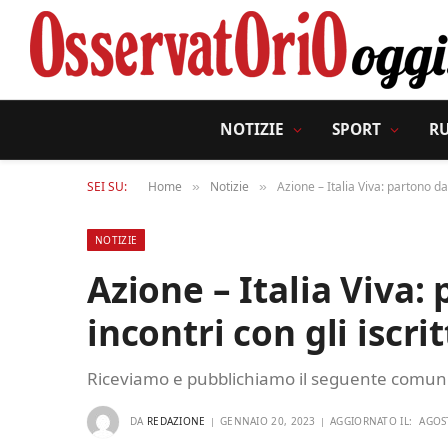
NOTIZIE
SPORT
R
SEI SU:
Home
Notizie
Azione – Italia Viva: partono da 
»
»
NOTIZIE
Azione – Italia Viva:
incontri con gli iscrit
Riceviamo e pubblichiamo il seguente comun
DA
REDAZIONE
GENNAIO 20, 2023
AGGIORNATO IL:
AGOS