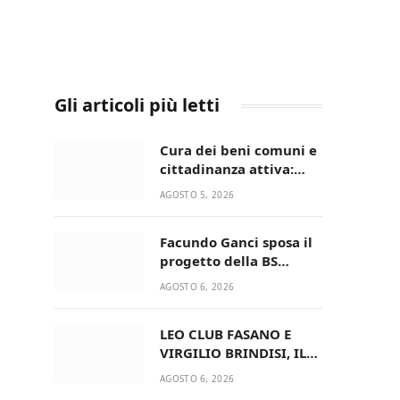
Gli articoli più letti
Cura dei beni comuni e
cittadinanza attiva:
online l’avviso per la
AGOSTO 5, 2026
gestione condivisa
della Villetta di Laureto
Facundo Ganci sposa il
progetto della BS
Soccer Team Fasano e
AGOSTO 6, 2026
ritorna in campo
LEO CLUB FASANO E
VIRGILIO BRINDISI, IL
PASSAGGIO DELLE
AGOSTO 6, 2026
CONSEGNE RINNOVA