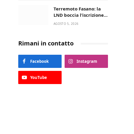
UN’AMICIZIA STORICA
Terremoto Fasano: la
LND boccia l’iscrizione,
biancazzurri fuori dalla
AGOSTO 5, 2026
Serie D
Rimani in contatto
Facebook
Instagram
YouTube