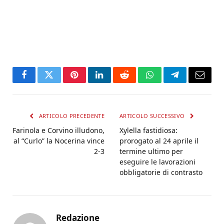
Facebook
Twitter
Pinterest
LinkedIn
Reddit
WhatsApp
Telegram
Email
ARTICOLO PRECEDENTE
ARTICOLO SUCCESSIVO
Farinola e Corvino illudono,
Xylella fastidiosa:
al “Curlo” la Nocerina vince
prorogato al 24 aprile il
2-3
termine ultimo per
eseguire le lavorazioni
obbligatorie di contrasto
Redazione