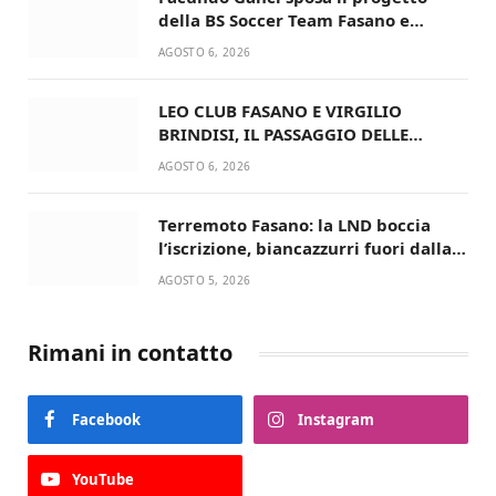
della BS Soccer Team Fasano e
ritorna in campo
AGOSTO 6, 2026
LEO CLUB FASANO E VIRGILIO
BRINDISI, IL PASSAGGIO DELLE
CONSEGNE RINNOVA UN’AMICIZIA
AGOSTO 6, 2026
STORICA
Terremoto Fasano: la LND boccia
l’iscrizione, biancazzurri fuori dalla
Serie D
AGOSTO 5, 2026
Rimani in contatto
Facebook
Instagram
YouTube