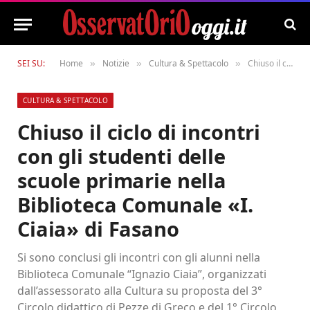
SEI SU:
Home
Notizie
Cultura & Spettacolo
Chiuso il ciclo di incontri con gli studenti delle scuole primarie nella Biblioteca Comunale «I. Ciaia» di Fasano
»
»
»
CULTURA & SPETTACOLO
Chiuso il ciclo di incontri
con gli studenti delle
scuole primarie nella
Biblioteca Comunale «I.
Ciaia» di Fasano
Si sono conclusi gli incontri con gli alunni nella
Biblioteca Comunale “Ignazio Ciaia”, organizzati
dall’assessorato alla Cultura su proposta del 3°
Circolo didattico di Pezze di Greco e del 1° Circolo