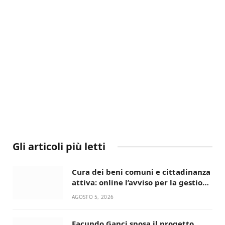
Gli articoli più letti
Cura dei beni comuni e cittadinanza
attiva: online l’avviso per la gestione
condivisa della Villetta di Laureto
AGOSTO 5, 2026
Facundo Ganci sposa il progetto