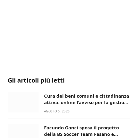
Gli articoli più letti
Cura dei beni comuni e cittadinanza
attiva: online l’avviso per la gestione
condivisa della Villetta di Laureto
AGOSTO 5, 2026
Facundo Ganci sposa il progetto
della BS Soccer Team Fasano e