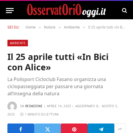
SEI SU:
Home
Notizie
Ambiente
Il 25 aprile tutti «In Bici con Alice»
»
»
»
AMBIENTE
Il 25 aprile tutti «In Bici
con Alice»
La Polisport Cicloclub Fasano organizza una
ciclopasseggiata per passare una giornata
all’insegna della natura
DA
REDAZIONE
APRILE 14, 2023
AGGIORNATO IL:
AGOSTO 5,
2025
1 MINUTO DI LETTURA