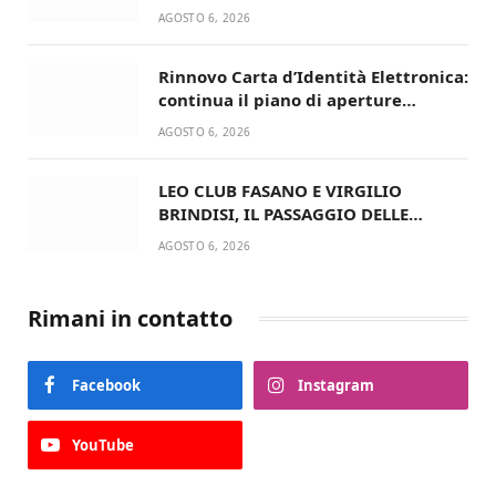
ritorna in campo
AGOSTO 6, 2026
Rinnovo Carta d’Identità Elettronica:
continua il piano di aperture
straordinarie del Comune di Fasano
AGOSTO 6, 2026
LEO CLUB FASANO E VIRGILIO
BRINDISI, IL PASSAGGIO DELLE
CONSEGNE RINNOVA UN’AMICIZIA
AGOSTO 6, 2026
STORICA
Rimani in contatto
Facebook
Instagram
YouTube