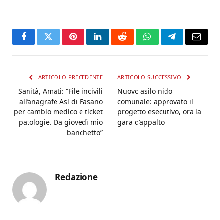
Facebook
Twitter
Pinterest
LinkedIn
Reddit
WhatsApp
Telegram
Email
ARTICOLO PRECEDENTE
ARTICOLO SUCCESSIVO
Sanità, Amati: “File incivili
Nuovo asilo nido
all’anagrafe Asl di Fasano
comunale: approvato il
per cambio medico e ticket
progetto esecutivo, ora la
patologie. Da giovedì mio
gara d’appalto
banchetto”
Redazione