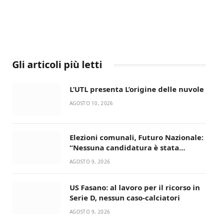
Gli articoli più letti
L’UTL presenta L’origine delle nuvole
AGOSTO 10, 2026
Elezioni comunali, Futuro Nazionale:
“Nessuna candidatura è stata
ancora decisa”
AGOSTO 9, 2026
US Fasano: al lavoro per il ricorso in
Serie D, nessun caso-calciatori
AGOSTO 9, 2026