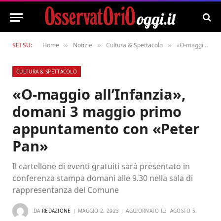
SEI SU:
Home
Notizie
Cultura & Spettacolo
«O-maggio all’Infanzia», domani 3 maggio primo appuntamento con «Peter Pan»
»
»
»
CULTURA & SPETTACOLO
«O-maggio all’Infanzia»,
domani 3 maggio primo
appuntamento con «Peter
Pan»
Il cartellone di eventi gratuiti sarà presentato in
conferenza stampa domani alle 9.30 nella sala di
rappresentanza del Comune
DA
REDAZIONE
MAGGIO 2, 2023
AGGIORNATO IL:
AGOSTO 5,