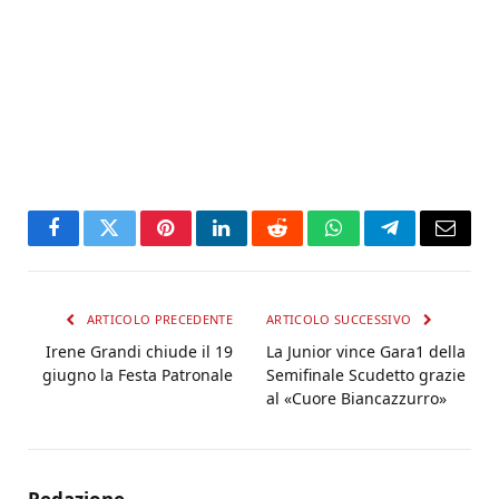
Facebook
Twitter
Pinterest
LinkedIn
Reddit
WhatsApp
Telegram
Email
ARTICOLO PRECEDENTE
ARTICOLO SUCCESSIVO
Irene Grandi chiude il 19
La Junior vince Gara1 della
giugno la Festa Patronale
Semifinale Scudetto grazie
al «Cuore Biancazzurro»