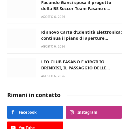
Facundo Ganci sposa il progetto
della BS Soccer Team Fasano e
ritorna in campo
AGOSTO 6, 2026
Rinnovo Carta d’Identità Elettronica:
continua il piano di aperture
straordinarie del Comune di Fasano
AGOSTO 6, 2026
LEO CLUB FASANO E VIRGILIO
BRINDISI, IL PASSAGGIO DELLE
CONSEGNE RINNOVA UN’AMICIZIA
AGOSTO 6, 2026
STORICA
Rimani in contatto
Facebook
Instagram
YouTube