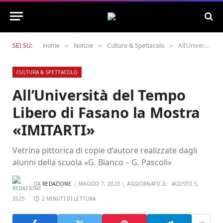
SEI SU:
Home
Notizie
Cultura & Spettacolo
All’Università del Tempo Libero di Fasano la Mostra «IMITARTI»
»
»
»
CULTURA & SPETTACOLO
All’Università del Tempo
Libero di Fasano la Mostra
«IMITARTI»
Vetrina pittorica di copie d’autore realizzate dagli
alunni della scuola «G. Bianco – G. Pascoli»
DA
REDAZIONE
MAGGIO 7, 2023
AGGIORNATO IL:
AGOSTO 5,
2025
2 MINUTI DI LETTURA