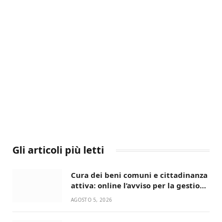
Gli articoli più letti
Cura dei beni comuni e cittadinanza
attiva: online l’avviso per la gestione
condivisa della Villetta di Laureto
AGOSTO 5, 2026