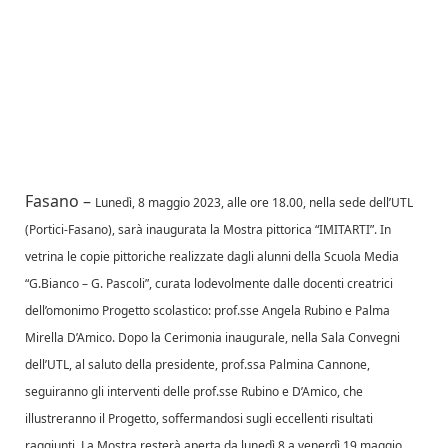
Fasano –
Lunedì, 8 maggio 2023, alle ore 18.00, nella sede dell’UTL
(Portici-Fasano), sarà inaugurata la Mostra pittorica “IMITARTI”. In
vetrina le copie pittoriche realizzate dagli alunni della Scuola Media
“G.Bianco – G. Pascoli”, curata lodevolmente dalle docenti creatrici
dell’omonimo Progetto scolastico: prof.sse Angela Rubino e Palma
Mirella D’Amico. Dopo la Cerimonia inaugurale, nella Sala Convegni
dell’UTL, al saluto della presidente, prof.ssa Palmina Cannone,
seguiranno gli interventi delle prof.sse Rubino e D’Amico, che
illustreranno il Progetto, soffermandosi sugli eccellenti risultati
raggiunti. La Mostra resterà aperta da lunedì 8 a venerdì 19 maggio