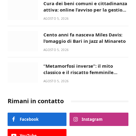
Cura dei beni comuni e cittadinanza
attiva: online l’avviso per la gestione
condivisa della Villetta di Laureto
AGOSTO 5, 2026
Cento anni fa nasceva Miles Davis:
l’omaggio di Bari in Jazz al Minareto
AGOSTO 5, 2026
“Metamorfosi inverse”: il mito
classico e il riscatto femminile
incantano la Selva di Fasano
AGOSTO 5, 2026
Rimani in contatto
Facebook
Instagram
YouTube