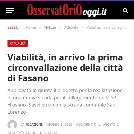
SEI SU:
Home
Notizie
Attualità
Viabilità, in arrivo la prima circonvallazione della città di Fasano
»
»
»
ATTUALITÀ
Viabilità, in arrivo la prima
circonvallazione della città
di Fasano
Approvato in giunta il progetto per la realizzazione
di una nuova strada per il collegamento della SP
«Fasano- Savelletri» con la strada comunale San
Lorenzo
DA
REDAZIONE
MAGGIO 9, 2023
AGGIORNATO IL:
AGOSTO 5,
2025
3 MINUTI DI LETTURA