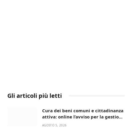
Gli articoli più letti
Cura dei beni comuni e cittadinanza
attiva: online l’avviso per la gestione
condivisa della Villetta di Laureto
AGOSTO 5, 2026