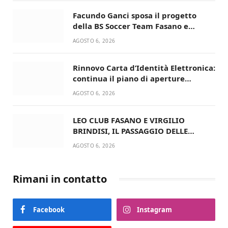
Facundo Ganci sposa il progetto
della BS Soccer Team Fasano e
ritorna in campo
AGOSTO 6, 2026
Rinnovo Carta d’Identità Elettronica:
continua il piano di aperture
straordinarie del Comune di Fasano
AGOSTO 6, 2026
LEO CLUB FASANO E VIRGILIO
BRINDISI, IL PASSAGGIO DELLE
CONSEGNE RINNOVA UN’AMICIZIA
AGOSTO 6, 2026
STORICA
Rimani in contatto
Facebook
Instagram