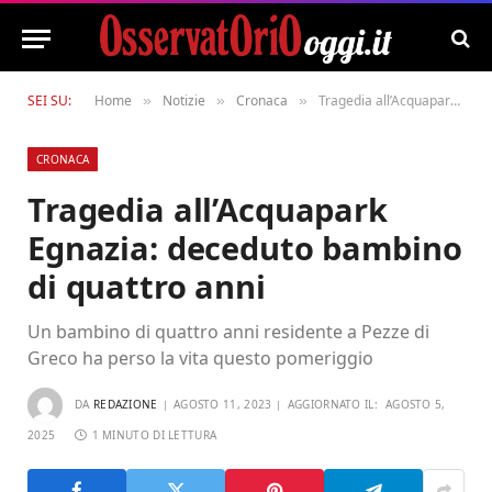
SEI SU:
Home
Notizie
Cronaca
Tragedia all’Acquapark Egnazia: deceduto bambino di quattro anni
»
»
»
CRONACA
Tragedia all’Acquapark
Egnazia: deceduto bambino
di quattro anni
Un bambino di quattro anni residente a Pezze di
Greco ha perso la vita questo pomeriggio
DA
REDAZIONE
AGOSTO 11, 2023
AGGIORNATO IL:
AGOSTO 5,
2025
1 MINUTO DI LETTURA