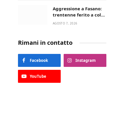
Aggressione a Fasano:
trentenne ferito a colpi
di pistola in casa
AGOSTO 7, 2026
Rimani in contatto
Facebook
Instagram
YouTube