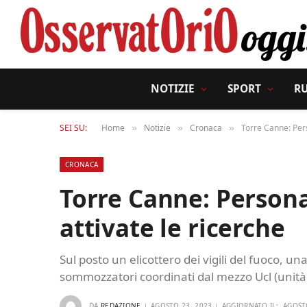
NOTIZIE
SPORT
R
SEI SU:
Home
Notizie
Cronaca
Torre Canne: Per
»
»
»
CRONACA
Torre Canne: Person
attivate le ricerche
Sul posto un elicottero dei vigili del fuoco, 
sommozzatori coordinati dal mezzo Ucl (unità
DA
REDAZIONE
AGOSTO 23, 2023
AGGIORNATO IL:
AGOST