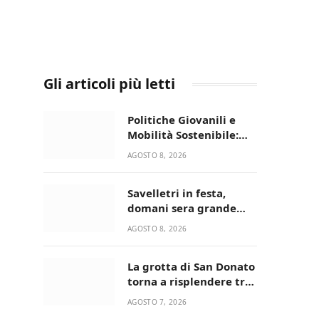
Gli articoli più letti
Politiche Giovanili e
Mobilità Sostenibile:
premiati gli studenti
AGOSTO 8, 2026
universitari del bando
“La strada giusta”
Savelletri in festa,
domani sera grande
spettacolo con Uccio De
AGOSTO 8, 2026
Santis
La grotta di San Donato
torna a risplendere tra
fede, natura e
AGOSTO 7, 2026
devozione