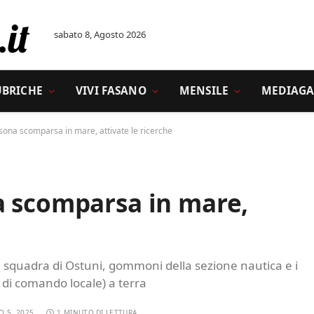
sabato 8, Agosto 2026
UBRICHE
VIVI FASANO
MENSILE
MEDIAGA
sona scomparsa in mare, attivate le ricerche
a scomparsa in mare,
una squadra di Ostuni, gommoni della sezione nautica e i
 di comando locale) a terra
O 5, 2025
1 MINUTO DI LETTURA