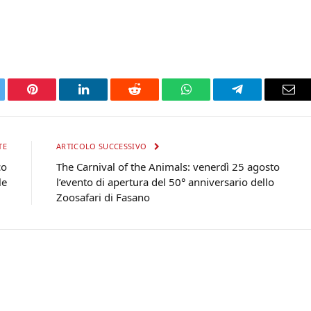
tter
Pinterest
LinkedIn
Reddit
WhatsApp
Telegram
Ema
TE
ARTICOLO SUCCESSIVO
co
The Carnival of the Animals: venerdì 25 agosto
le
l’evento di apertura del 50° anniversario dello
Zoosafari di Fasano