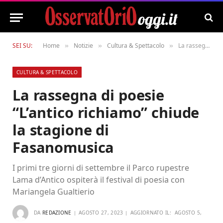
SEI SU:
Home
Notizie
Cultura & Spettacolo
La rassegna di poesie “L’antico richiamo” chiude la stagione di Fasanomusica
»
»
»
CULTURA & SPETTACOLO
La rassegna di poesie
“L’antico richiamo” chiude
la stagione di
Fasanomusica
I primi tre giorni di settembre il Parco rupestre
Lama d’Antico ospiterà il festival di poesia con
Mariangela Gualtierio
DA
REDAZIONE
AGOSTO 27, 2023
AGGIORNATO IL:
AGOSTO 5,