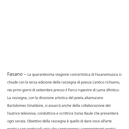
Fasano –
La quarantesima stagione concertistica di Fasanomusica si
chiude con la terza edizione della rassegna di poesia L’antico richiamo,
nei primi giorni di settembre presso il Parco rupestre di Lama d’Antico.
La rassegna, con la direzione artistica del poeta altamurano
Bartolomeo Smaldone, si avvarrà anche della collaborazione del­
l’autrice televisiva, conduttrice e scrit­trice Sonia Raule che presenterà
ogni serata. Obiettivo della rassegna è quello di dare voce all’arte
poetica con spettacoli unici che congiungono i componimenti poetici