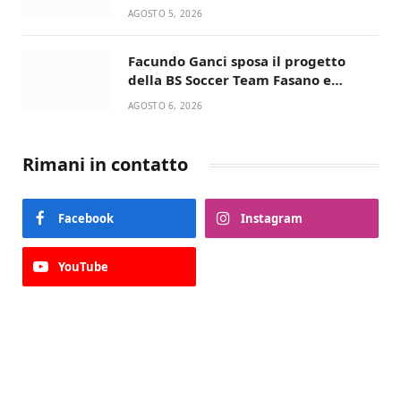
condivisa della Villetta di Laureto
AGOSTO 5, 2026
Facundo Ganci sposa il progetto
della BS Soccer Team Fasano e
ritorna in campo
AGOSTO 6, 2026
Rimani in contatto
Facebook
Instagram
YouTube