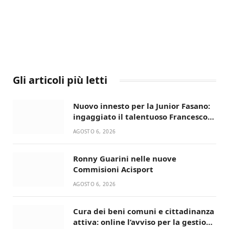
Gli articoli più letti
Nuovo innesto per la Junior Fasano:
ingaggiato il talentuoso Francesco
Lupo Timini
AGOSTO 6, 2026
Ronny Guarini nelle nuove
Commisioni Acisport
AGOSTO 6, 2026
Cura dei beni comuni e cittadinanza
attiva: online l’avviso per la gestione