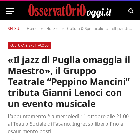
SEI SU:
Home
Notizie
Cultura & Spettacolo
«Il jazz di Puglia omaggia il Maestro», il Gruppo Teatrale “Peppino Mancini” tributa Gianni Lenoci con un evento musicale
»
»
»
CULTURA & SPETTACOLO
«Il jazz di Puglia omaggia il
Maestro», il Gruppo
Teatrale “Peppino Mancini”
tributa Gianni Lenoci con
un evento musicale
L’appuntamento è a mercoledì 11 ottobre alle 21.00
al Teatro Sociale di Fasano. Ingresso libero fino a
esaurimento posti