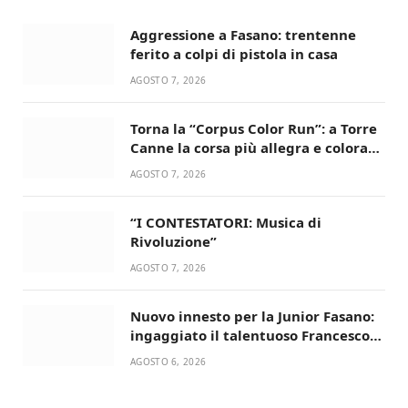
Aggressione a Fasano: trentenne
ferito a colpi di pistola in casa
AGOSTO 7, 2026
Torna la “Corpus Color Run”: a Torre
Canne la corsa più allegra e colorata
dell’estate!
AGOSTO 7, 2026
“I CONTESTATORI: Musica di
Rivoluzione”
AGOSTO 7, 2026
Nuovo innesto per la Junior Fasano:
ingaggiato il talentuoso Francesco
Lupo Timini
AGOSTO 6, 2026