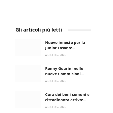
Gli articoli più letti
Nuovo innesto per la
Junior Fasano:
ingaggiato il
AGOSTO 6, 2026
talentuoso Francesco
Lupo Timini
Ronny Guarini nelle
nuove Commisioni
Acisport
AGOSTO 6, 2026
Cura dei beni comuni e
cittadinanza attiva:
online l’avviso per la
AGOSTO 5, 2026
gestione condivisa