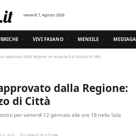
venerdì 7, Agosto 2026
UBRICHE
VIVI FASANO
MENSILE
MEDIAGA
sa approvato dalla Regione: se ne parlerà a Palazzo di Città
approvato dalla Regione:
zo di Città
ontro per venerdì 12 gennaio alle ore 18 nella Sala
O 5, 2025
3 MINUTI DI LETTURA