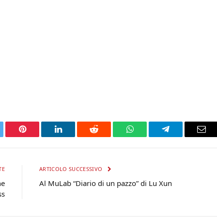
tter
Pinterest
LinkedIn
Reddit
WhatsApp
Telegram
Ema
TE
ARTICOLO SUCCESSIVO
ne
Al MuLab “Diario di un pazzo” di Lu Xun
ss