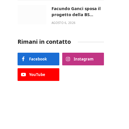
della Villetta di Laureto
Facundo Ganci sposa il
progetto della BS
Soccer Team Fasano e
AGOSTO 6, 2026
ritorna in campo
Rimani in contatto
Facebook
Instagram
YouTube