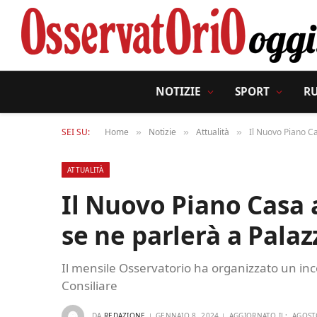
NOTIZIE
SPORT
R
SEI SU:
Home
Notizie
Attualità
Il Nuovo Piano Ca
»
»
»
ATTUALITÀ
Il Nuovo Piano Casa 
se ne parlerà a Palaz
Il mensile Osservatorio ha organizzato un inc
Consiliare
DA
REDAZIONE
GENNAIO 8, 2024
AGGIORNATO IL:
AGOST