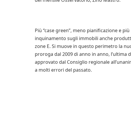
del mensile Osservatorio, Zino Mastro.
Più “case green”, meno pianificazione e più p
inquinamento sugli immobili anche produttivi
zone E. Si muove in questo perimetro la nuov
proroga dal 2009 di anno in anno, l’ultima de
approvato dal Consiglio regionale all’unani
a molti errori del passato.