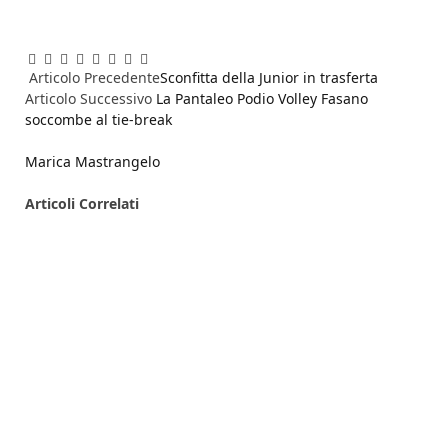
Facebook
Twitter
Pinterest
LinkedIn
Reddit
WhatsApp
Telegram
Email
Articolo Precedente
Sconfitta della Junior in trasferta
Articolo Successivo
La Pantaleo Podio Volley Fasano
soccombe al tie-break
Marica Mastrangelo
Articoli
Correlati