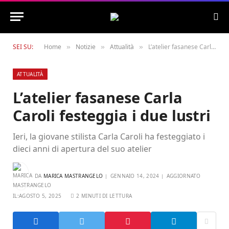
SEI SU:
Home
Notizie
Attualità
L’atelier fasanese Carla Caroli festeggia i due lustri
»
»
»
ATTUALITÀ
L’atelier fasanese Carla
Caroli festeggia i due lustri
Ieri, la giovane stilista Carla Caroli ha festeggiato i
dieci anni di apertura del suo atelier
DA
MARICA MASTRANGELO
GENNAIO 14, 2024
AGGIORNATO
IL:
AGOSTO 5, 2025
2 MINUTI DI LETTURA