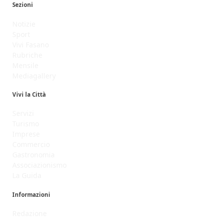
Sezioni
Notizie
Sport
Vivi Fasano
Rubriche
Mensile
Mediagallery
Vivi la Città
Servizi
Turismo
Imprese
Commercio
Gastronomia
Associazionismo
La Guida
Informazioni
Redazione