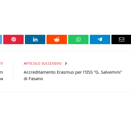
tter
Pinterest
LinkedIn
Reddit
WhatsApp
Telegram
Ema
TE
ARTICOLO SUCCESSIVO
ym
Accreditamento Erasmus per l’IISS “G. Salvemini”
pa
di Fasano