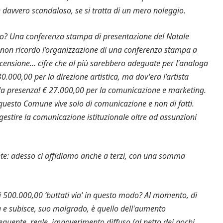
 davvero scandaloso, se si tratta di un mero noleggio.
ro? Una conferenza stampa di presentazione del Natale
non ricordo l’organizzazione di una conferenza stampa a
censione… cifre che al più sarebbero adeguate per l'analoga
0.000,00 per la direzione artistica, ma dov'era l’artista
la presenza! € 27.000,00 per la comunicazione e marketing.
questo Comune vive solo di comunicazione e non di fatti.
gestire la comunicazione istituzionale oltre ad assunzioni
nte: adesso ci affidiamo anche a terzi, con una somma
ai 500.000,00 ‘buttati via’ in questo modo? Al momento, di
tra e subisce, suo malgrado, è quello dell'aumento
seguente, reale, impoverimento diffuso (al netto dei pochi