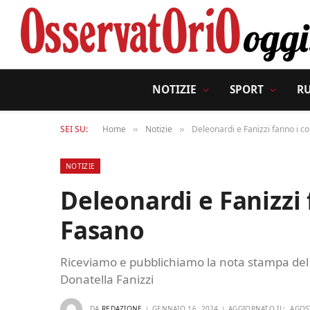
NOTIZIE
SPORT
R
SEI SU:
Home
Notizie
Deleonardi e Fanizzi fanno i co
»
»
NOTIZIE
Deleonardi e Fanizzi 
Fasano
Riceviamo e pubblichiamo la nota stampa del
Donatella Fanizzi
DA
REDAZIONE
GENNAIO 16, 2024
AGGIORNATO IL:
AGOS