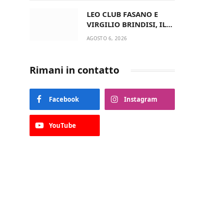
del Comune di Fasano
LEO CLUB FASANO E
VIRGILIO BRINDISI, IL
PASSAGGIO DELLE
AGOSTO 6, 2026
CONSEGNE RINNOVA
UN’AMICIZIA STORICA
Rimani in contatto
Facebook
Instagram
YouTube