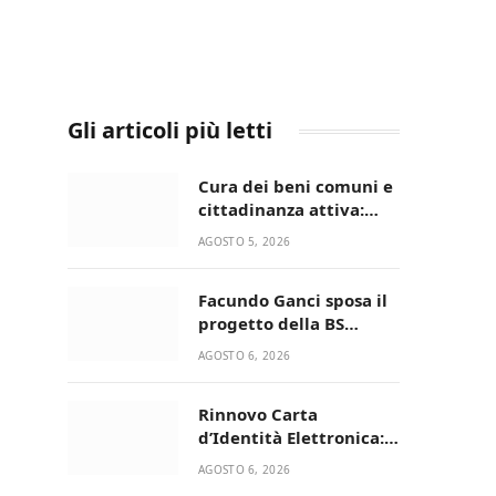
Gli articoli più letti
Cura dei beni comuni e
cittadinanza attiva:
online l’avviso per la
AGOSTO 5, 2026
gestione condivisa
della Villetta di Laureto
Facundo Ganci sposa il
progetto della BS
Soccer Team Fasano e
AGOSTO 6, 2026
ritorna in campo
Rinnovo Carta
d’Identità Elettronica:
continua il piano di
AGOSTO 6, 2026
aperture straordinarie