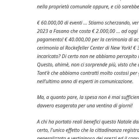
nella proprietà comunale oppure, e ciò sarebbe
€ 60.000,00 di eventi … Stiamo scherzando, ve
2023 a Fasano che costa € 2.000,00 … ad oggi 
pagamento! € 40.000,00 per la cerimonia di ac
cerimonia al Rockefeller Center di New York! € 3
incaricato? Di certo non ne abbiamo percepito 
Questo, ahimè, non ci sorprende più, visto che 
Tant'è che abbiamo contratti molto costosi per 
nell’ultimo anno di esperti in comunicazione.
Ma, a quanto pare, la spesa non è mai sufficie
davvero esagerata per una ventina di giorni!
A chi ha portato reali benefici questo Natale d
certo, l'unico effetto che la cittadinanza regis
generalizzato e vertiginoso dei prezzi ed il con