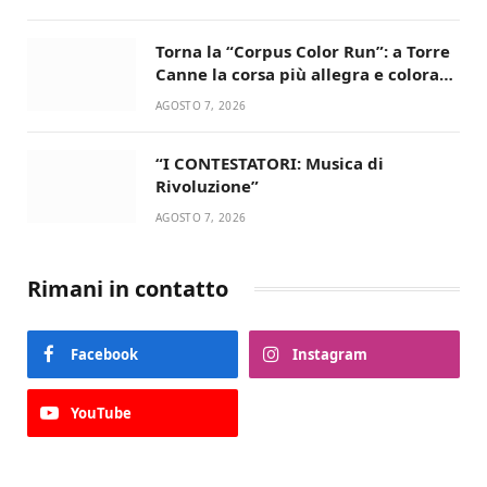
Torna la “Corpus Color Run”: a Torre
Canne la corsa più allegra e colorata
dell’estate!
AGOSTO 7, 2026
“I CONTESTATORI: Musica di
Rivoluzione”
AGOSTO 7, 2026
Rimani in contatto
Facebook
Instagram
YouTube