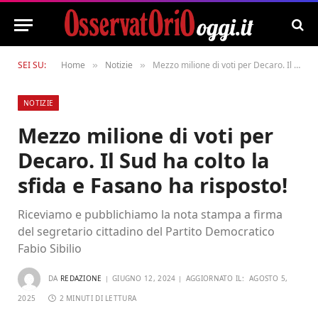
SEI SU:
Home
Notizie
Mezzo milione di voti per Decaro. Il Sud ha colto la sfida e Fasano ha risposto!
»
»
NOTIZIE
Mezzo milione di voti per
Decaro. Il Sud ha colto la
sfida e Fasano ha risposto!
Riceviamo e pubblichiamo la nota stampa a firma
del segretario cittadino del Partito Democratico
Fabio Sibilio
DA
REDAZIONE
GIUGNO 12, 2024
AGGIORNATO IL:
AGOSTO 5,
2025
2 MINUTI DI LETTURA