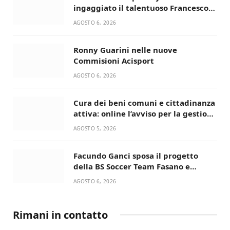
ingaggiato il talentuoso Francesco
Lupo Timini
AGOSTO 6, 2026
Ronny Guarini nelle nuove
Commisioni Acisport
AGOSTO 6, 2026
Cura dei beni comuni e cittadinanza
attiva: online l’avviso per la gestione
condivisa della Villetta di Laureto
AGOSTO 5, 2026
Facundo Ganci sposa il progetto
della BS Soccer Team Fasano e
ritorna in campo
AGOSTO 6, 2026
Rimani in contatto