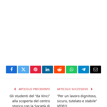
Facebook
Twitter
Pinterest
LinkedIn
Reddit
WhatsApp
Telegram
Email
ARTICOLO PRECEDENTE
ARTICOLO SUCCESSIVO
Gli studenti del “da Vinci”
“Per un lavoro dignitoso,
alla scoperta del centro
sicuro, tutelato e stabile”
storico con la Società di
VIDEO