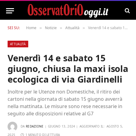
SEI SU:
Home
Notizie
Attualità
Venerdì 14 e sabato 15 giugno, chiusa la maxi isola ecologica di via Giardinelli
»
»
»
ATTUALITÀ
Venerdì 14 e sabato 15
giugno, chiusa la maxi isola
ecologica di via Giardinelli
Inoltre per le Utenze non Domestiche, il ritiro dei
cartoni nella giornata di sabato 15 giugno avverrà
nella mattinata. Le misure sono rese necessarie in
seguito alle disposizioni relative al G7
DA
REDAZIONE
GIUGNO 13, 2024
AGGIORNATO IL:
AGOSTO 5,
2025
1 MINUTO DI LETTURA