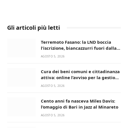
Gli articoli più letti
Terremoto Fasano: la LND boccia
l’iscrizione, biancazzurri fuori dalla
Serie D
AGOSTO 5, 2026
Cura dei beni comuni e cittadinanza
attiva: online l’avviso per la gestione
condivisa della Villetta di Laureto
AGOSTO 5, 2026
Cento anni fa nasceva Miles Davis:
l’omaggio di Bari in Jazz al Minareto
AGOSTO 5, 2026