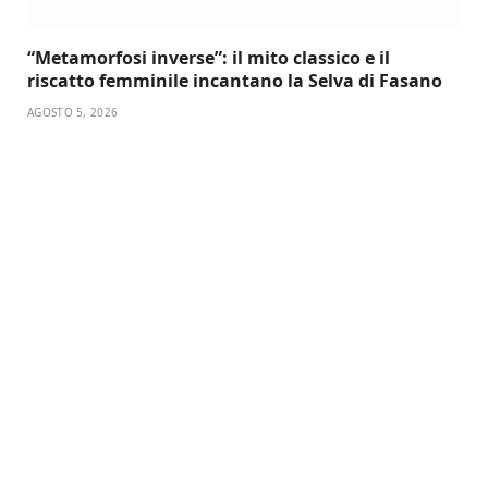
“Metamorfosi inverse”: il mito classico e il
riscatto femminile incantano la Selva di Fasano
AGOSTO 5, 2026