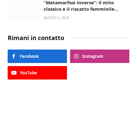
“Metamorfosi inverse”: il mito
classico e il riscatto femminile
incantano la Selva di Fasano
AGOSTO 5, 2026
Rimani in contatto
Facebook
Instagram
YouTube