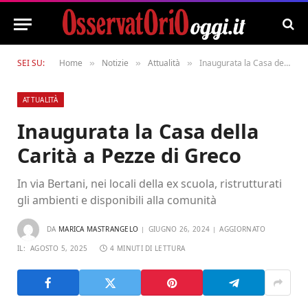
SEI SU:
Home
Notizie
Attualità
Inaugurata la Casa della Carità a Pezze di Greco
»
»
»
ATTUALITÀ
Inaugurata la Casa della
Carità a Pezze di Greco
In via Bertani, nei locali della ex scuola, ristrutturati
gli ambienti e disponibili alla comunità
DA
MARICA MASTRANGELO
GIUGNO 26, 2024
AGGIORNATO
IL:
AGOSTO 5, 2025
4 MINUTI DI LETTURA