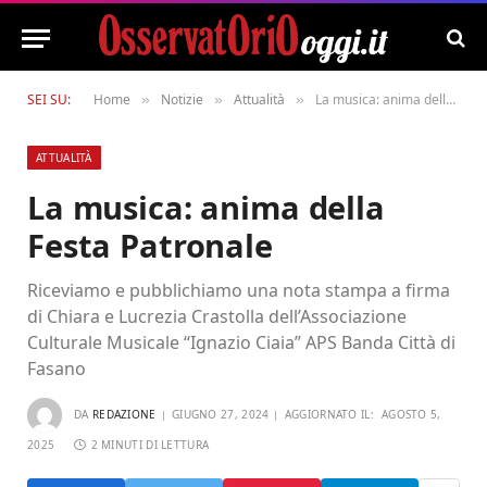
SEI SU:
Home
Notizie
Attualità
La musica: anima della Festa Patronale
»
»
»
ATTUALITÀ
La musica: anima della
Festa Patronale
Riceviamo e pubblichiamo una nota stampa a firma
di Chiara e Lucrezia Crastolla dell’Associazione
Culturale Musicale “Ignazio Ciaia” APS Banda Città di
Fasano
DA
REDAZIONE
GIUGNO 27, 2024
AGGIORNATO IL:
AGOSTO 5,
2025
2 MINUTI DI LETTURA