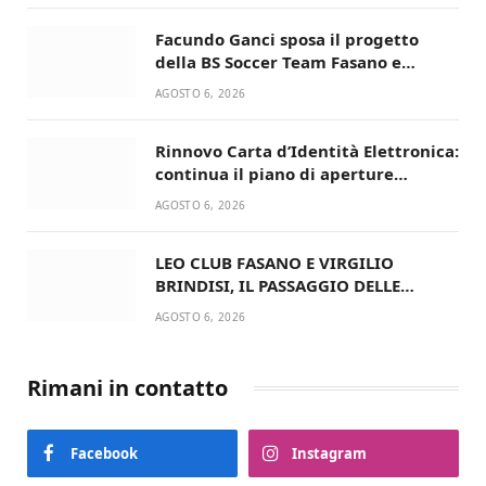
Facundo Ganci sposa il progetto
della BS Soccer Team Fasano e
ritorna in campo
AGOSTO 6, 2026
Rinnovo Carta d’Identità Elettronica:
continua il piano di aperture
straordinarie del Comune di Fasano
AGOSTO 6, 2026
LEO CLUB FASANO E VIRGILIO
BRINDISI, IL PASSAGGIO DELLE
CONSEGNE RINNOVA UN’AMICIZIA
AGOSTO 6, 2026
STORICA
Rimani in contatto
Facebook
Instagram