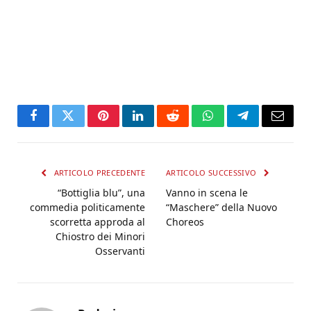
Facebook
Twitter
Pinterest
LinkedIn
Reddit
WhatsApp
Telegram
Email
ARTICOLO PRECEDENTE
ARTICOLO SUCCESSIVO
“Bottiglia blu”, una
Vanno in scena le
commedia politicamente
“Maschere” della Nuovo
scorretta approda al
Choreos
Chiostro dei Minori
Osservanti