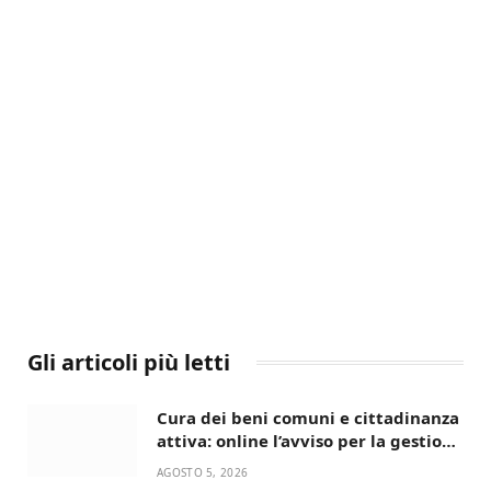
Gli articoli più letti
Cura dei beni comuni e cittadinanza
attiva: online l’avviso per la gestione
condivisa della Villetta di Laureto
AGOSTO 5, 2026