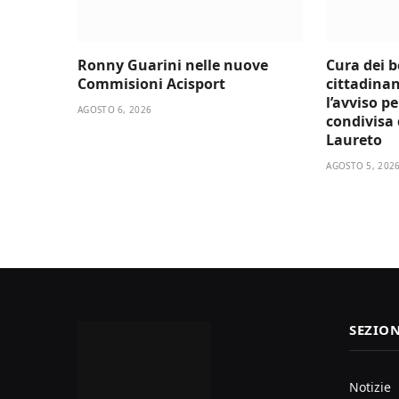
Ronny Guarini nelle nuove
Cura dei 
Commisioni Acisport
cittadinan
l’avviso p
AGOSTO 6, 2026
condivisa d
Laureto
AGOSTO 5, 202
SEZION
Notizie