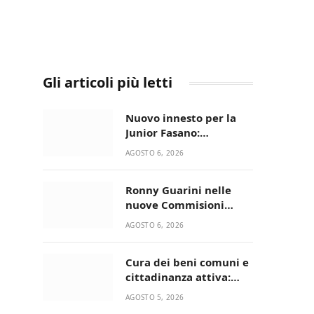
Gli articoli più letti
Nuovo innesto per la
Junior Fasano:
ingaggiato il
AGOSTO 6, 2026
talentuoso Francesco
Lupo Timini
Ronny Guarini nelle
nuove Commisioni
Acisport
AGOSTO 6, 2026
Cura dei beni comuni e
cittadinanza attiva:
online l’avviso per la
AGOSTO 5, 2026
gestione condivisa