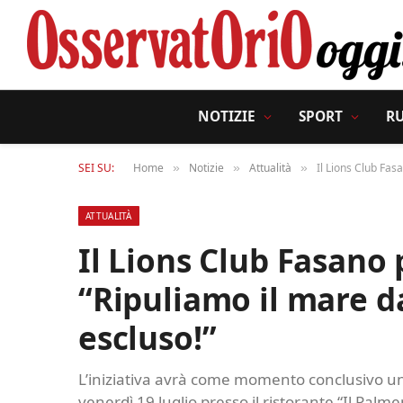
NOTIZIE
SPORT
R
SEI SU:
Home
Notizie
Attualità
Il Lions Club Fas
»
»
»
ATTUALITÀ
Il Lions Club Fasano 
“Ripuliamo il mare d
escluso!”
L’iniziativa avrà come momento conclusivo un
venerdì 19 luglio presso il ristorante “Il Pal