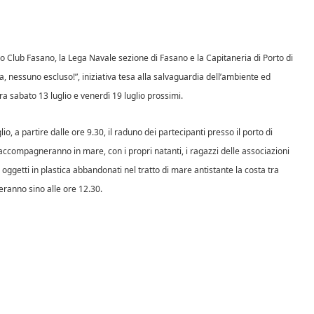
Leo Club Fasano, la Lega Navale sezione di Fasano e la Capitaneria di Porto di
ca, nessuno escluso!”, iniziativa tesa alla salvaguardia dell’ambiente ed
ra sabato 13 luglio e venerdì 19 luglio prossimi.
io, a partire dalle ore 9.30, il raduno dei partecipanti presso il porto di
 accompagneranno in mare, con i propri natanti, i ragazzi delle associazioni
oggetti in plastica abbandonati nel tratto di mare antistante la costa tra
reranno sino alle ore 12.30.