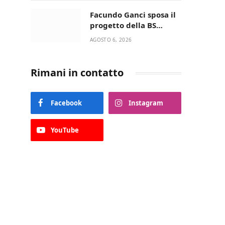
della Villetta di Laureto
Facundo Ganci sposa il
progetto della BS
Soccer Team Fasano e
AGOSTO 6, 2026
ritorna in campo
Rimani in contatto
Facebook
Instagram
YouTube