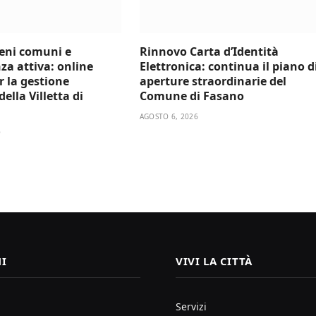
beni comuni e
Rinnovo Carta d’Identità
za attiva: online
Elettronica: continua il piano d
er la gestione
aperture straordinarie del
ella Villetta di
Comune di Fasano
AGOSTO 6, 2026
6
I
VIVI LA CITTÀ
Servizi