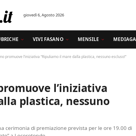
giovedì 6, Agosto 2026
UBRICHE
VIVI FASANO
MENSILE
MEDIAGA
ano promuove l’iniziativa “Ripuliamo il mare dalla plastica, nessuno escluso!”
promuove l’iniziativa
alla plastica, nessuno
a cerimonia di premiazione prevista per le ore 19.00 di
mento” a Locorotondo