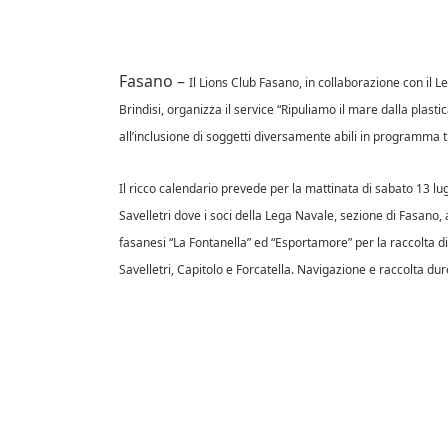
Fasano –
Il Lions Club Fasano, in collaborazione con il 
Brindisi, organizza il service “Ripuliamo il mare dalla plasti
all’inclusione di soggetti diversamente abili in programma t
Il ricco calendario prevede per la mattinata di sabato 13 lugl
Savelletri dove i soci della Lega Navale, sezione di Fasano,
fasanesi “La Fontanella” ed “Esportamore” per la raccolta di 
Savelletri, Capitolo e Forcatella. Navigazione e raccolta du