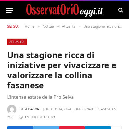
SEI SU:
Home
Notizie
Attualità
Una stagione ricca di iniziative per vivacizzare e valorizzare la collina fasanese
»
»
»
ATTUALITÀ
Una stagione ricca di
iniziative per vivacizzare e
valorizzare la collina
fasanese
L’intensa estate della Pro Selva
DA
REDAZIONE
AGOSTO 14, 2024
AGGIORNATO IL:
AGOSTO 5,
2025
3 MINUTI DI LETTURA