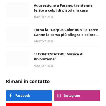
Aggressione a Fasano: trentenne
ferito a colpi di pistola in casa
AGOSTO 7, 2026
Torna la “Corpus Color Run”: a Torre
Canne la corsa più allegra e colorata
dell’estate!
AGOSTO 7, 2026
“I CONTESTATORI: Musica di
Rivoluzione”
AGOSTO 7, 2026
Rimani in contatto
Facebook
Instagram