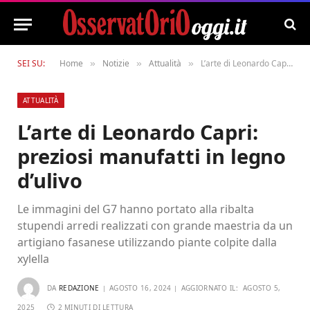
SEI SU:
Home
Notizie
Attualità
L’arte di Leonardo Capri: preziosi manufatti in legno d’ulivo
»
»
»
ATTUALITÀ
L’arte di Leonardo Capri:
preziosi manufatti in legno
d’ulivo
Le immagini del G7 hanno portato alla ribalta
stupendi arredi realizzati con grande maestria da un
artigiano fasanese utilizzando piante colpite dalla
xylella
DA
REDAZIONE
AGOSTO 16, 2024
AGGIORNATO IL:
AGOSTO 5,
2025
2 MINUTI DI LETTURA