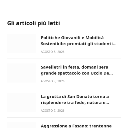
Gli articoli più letti
Politiche Giovanili e Mobilità
Sostenibile: premiati gli studenti
universitari del bando “La strada
AGOSTO 8, 2026
giusta”
Savelletri in festa, domani sera
grande spettacolo con Uccio De
Santis
AGOSTO 8, 2026
La grotta di San Donato torna a
risplendere tra fede, natura e
devozione
AGOSTO 7, 2026
Aggressione a Fasano: trentenne