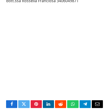
dott.ssa Rossella Franciosa 3406049871
Facebook
Twitter
Pinterest
LinkedIn
Reddit
WhatsApp
Telegram
Email