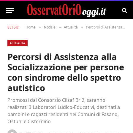
SEI SU:
Home
Notizie
Attualità
Percorsi di Assistenza alla Socializzazione per persone con sindrome dello spettro autistico
»
»
»
ATTUALITÀ
Percorsi di Assistenza alla
Socializzazione per persone
con sindrome dello spettro
autistico
Promossi dal Consorzio Ciisaf Br 2, saranno
realizzati 3 Laboratori Ludico-Educativi, destinati a
bambini e ragazzi residenti nei Comuni di Fasano,
Ostuni e Cisternino