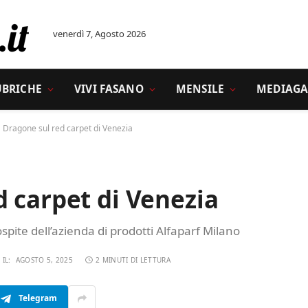
venerdì 7, Agosto 2026
UBRICHE
VIVI FASANO
MENSILE
MEDIAGA
 Dragone sul red carpet di Venezia
 carpet di Venezia
spite dell’azienda di prodotti Alfaparf Milano
IL:
AGOSTO 5, 2025
2 MINUTI DI LETTURA
Telegram