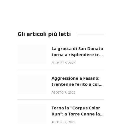
Gli articoli più letti
La grotta di San Donato
torna a risplendere tra
fede, natura e
AGOSTO 7, 2026
devozione
Aggressione a Fasano:
trentenne ferito a colpi
di pistola in casa
AGOSTO 7, 2026
Torna la “Corpus Color
Run”: a Torre Canne la
corsa più allegra e
AGOSTO 7, 2026
colorata dell’estate!