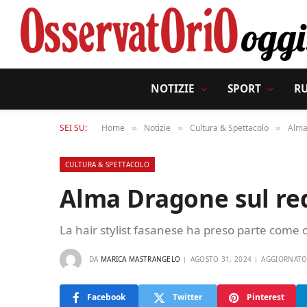
NOTIZIE
SPORT
R
SEI SU:
Home
Notizie
Cultura & Spettacolo
Alma
»
»
»
CULTURA & SPETTACOLO
Alma Dragone sul red
La hair stylist fasanese ha preso parte come o
DA
MARICA MASTRANGELO
AGOSTO 31, 2024
AGGIORNATO 
Facebook
Twitter
Pinterest