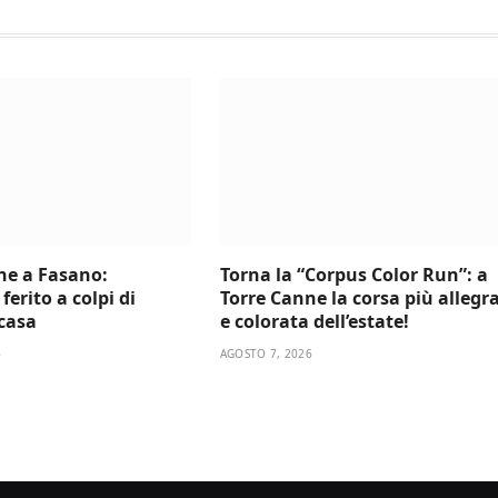
ne a Fasano:
Torna la “Corpus Color Run”: a
ferito a colpi di
Torre Canne la corsa più allegr
 casa
e colorata dell’estate!
6
AGOSTO 7, 2026