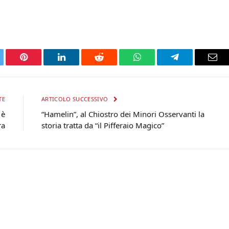
tter
Pinterest
LinkedIn
Reddit
WhatsApp
Telegram
Ema
TE
ARTICOLO SUCCESSIVO
 è
“Hamelin”, al Chiostro dei Minori Osservanti la
ra
storia tratta da “il Pifferaio Magico”