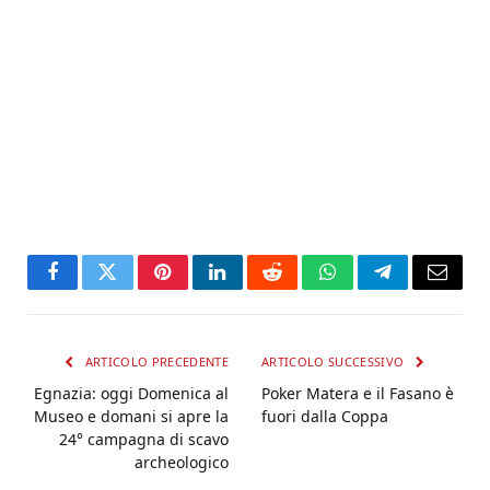
Facebook
Twitter
Pinterest
LinkedIn
Reddit
WhatsApp
Telegram
Email
ARTICOLO PRECEDENTE
ARTICOLO SUCCESSIVO
Egnazia: oggi Domenica al
Poker Matera e il Fasano è
Museo e domani si apre la
fuori dalla Coppa
24° campagna di scavo
archeologico