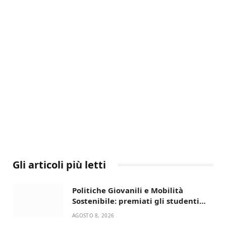
Gli articoli più letti
Politiche Giovanili e Mobilità
Sostenibile: premiati gli studenti
universitari del bando “La strada
AGOSTO 8, 2026
giusta”