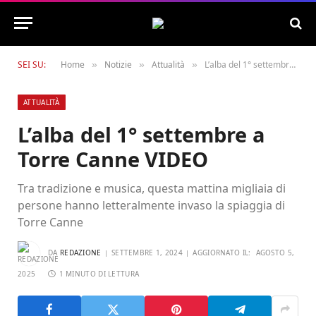
SEI SU:
Home
Notizie
Attualità
L’alba del 1° settembre a Torre Canne VIDEO
»
»
»
ATTUALITÀ
L’alba del 1° settembre a
Torre Canne VIDEO
Tra tradizione e musica, questa mattina migliaia di
persone hanno letteralmente invaso la spiaggia di
Torre Canne
DA
REDAZIONE
SETTEMBRE 1, 2024
AGGIORNATO IL:
AGOSTO 5,
2025
1 MINUTO DI LETTURA