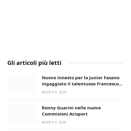
Gli articoli più letti
Nuovo innesto per la Junior Fasano:
ingaggiato il talentuoso Francesco
Lupo Timini
AGOSTO 6, 2026
Ronny Guarini nelle nuove
Commisioni Acisport
AGOSTO 6, 2026