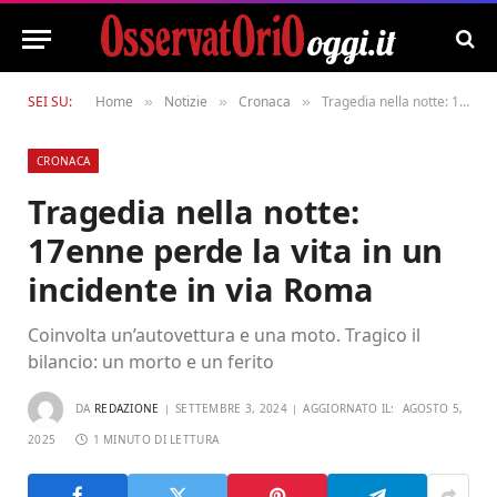
SEI SU:
Home
Notizie
Cronaca
Tragedia nella notte: 17enne perde la vita in un incidente in via Roma
»
»
»
CRONACA
Tragedia nella notte:
17enne perde la vita in un
incidente in via Roma
Coinvolta un’autovettura e una moto. Tragico il
bilancio: un morto e un ferito
DA
REDAZIONE
SETTEMBRE 3, 2024
AGGIORNATO IL:
AGOSTO 5,
2025
1 MINUTO DI LETTURA