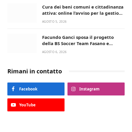
Cura dei beni comuni e cittadinanza
attiva: online l’avviso per la gestione
condivisa della Villetta di Laureto
AGOSTO 5, 2026
Facundo Ganci sposa il progetto
della BS Soccer Team Fasano e
ritorna in campo
AGOSTO 6, 2026
Rimani in contatto
Facebook
Instagram
YouTube