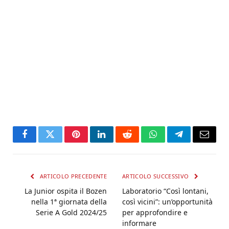
Facebook
Twitter
Pinterest
LinkedIn
Reddit
WhatsApp
Telegram
Email
ARTICOLO PRECEDENTE
ARTICOLO SUCCESSIVO
La Junior ospita il Bozen
Laboratorio “Così lontani,
nella 1ª giornata della
così vicini”: un’opportunità
Serie A Gold 2024/25
per approfondire e
informare