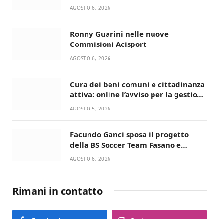
Lupo Timini
AGOSTO 6, 2026
Ronny Guarini nelle nuove
Commisioni Acisport
AGOSTO 6, 2026
Cura dei beni comuni e cittadinanza
attiva: online l’avviso per la gestione
condivisa della Villetta di Laureto
AGOSTO 5, 2026
Facundo Ganci sposa il progetto
della BS Soccer Team Fasano e
ritorna in campo
AGOSTO 6, 2026
Rimani in contatto