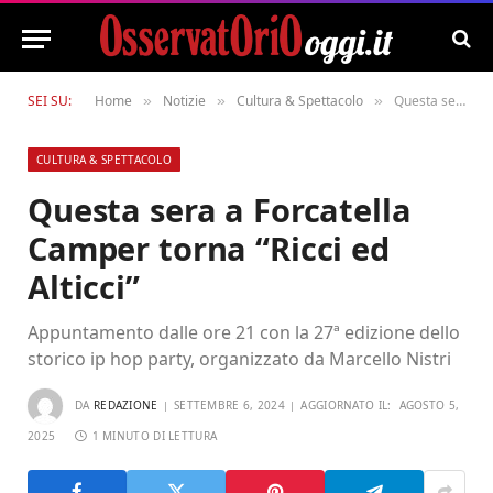
SEI SU:
Home
Notizie
Cultura & Spettacolo
Questa sera a Forcatella Camper torna “Ricci ed Alticci”
»
»
»
CULTURA & SPETTACOLO
Questa sera a Forcatella
Camper torna “Ricci ed
Alticci”
Appuntamento dalle ore 21 con la 27ª edizione dello
storico ip hop party, organizzato da Marcello Nistri
DA
REDAZIONE
SETTEMBRE 6, 2024
AGGIORNATO IL:
AGOSTO 5,
2025
1 MINUTO DI LETTURA