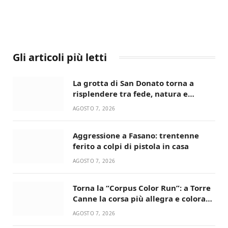
Gli articoli più letti
La grotta di San Donato torna a
risplendere tra fede, natura e
devozione
AGOSTO 7, 2026
Aggressione a Fasano: trentenne
ferito a colpi di pistola in casa
AGOSTO 7, 2026
Torna la “Corpus Color Run”: a Torre
Canne la corsa più allegra e colorata
dell’estate!
AGOSTO 7, 2026