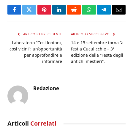
Facebook
Twitter
Pinterest
LinkedIn
Reddit
WhatsApp
Telegram
Email
ARTICOLO PRECEDENTE
ARTICOLO SUCCESSIVO
Laboratorio “Così lontani,
14 e 15 settembre torna “a
così vicini”: un’opportunità
fest a Cuculicchie – 3ª
per approfondire e
edizione della “Festa degli
informare
antichi mestieri”.
Redazione
Articoli
Correlati