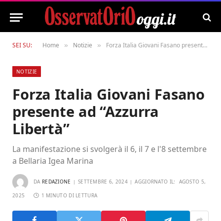
SEI SU:
Home
Notizie
Forza Italia Giovani Fasano presente ad “Azzurra Libertà”
»
»
NOTIZIE
Forza Italia Giovani Fasano
presente ad “Azzurra
Libertà”
La manifestazione si svolgerà il 6, il 7 e l'8 settembre
a Bellaria Igea Marina
DA
REDAZIONE
SETTEMBRE 6, 2024
AGGIORNATO IL:
AGOSTO 5,
2025
1 MINUTO DI LETTURA