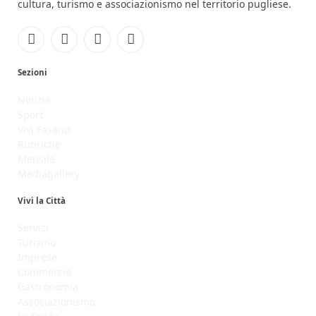
cultura, turismo e associazionismo nel territorio pugliese.
Facebook
Instagram
YouTube
RSS
Sezioni
Notizie
Sport
Vivi Fasano
Rubriche
Mensile
Mediagallery
Vivi la Città
Servizi
Turismo
Imprese
Commercio
Gastronomia
Associazionismo