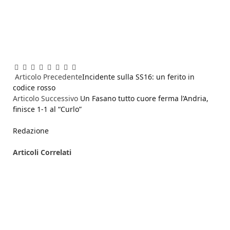
Facebook
Twitter
Pinterest
LinkedIn
Reddit
WhatsApp
Telegram
Email
Articolo Precedente
Incidente sulla SS16: un ferito in
codice rosso
Articolo Successivo
Un Fasano tutto cuore ferma l’Andria,
finisce 1-1 al “Curlo”
Redazione
Articoli
Correlati