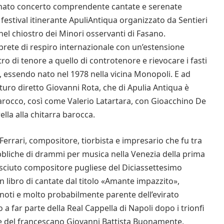
raffinato concerto comprendente cantate e serenate
 festival itinerante ApuliAntiqua organizzato da Sentieri
el chiostro dei Minori osservanti di Fasano.
rete di respiro internazionale con un’estensione
ro di tenore a quello di controtenore e rievocare i fasti
, essendo nato nel 1978 nella vicina Monopoli. E ad
uro diretto Giovanni Rota, che di Apulia Antiqua è
 barocco, così come Valerio Latartara, con Gioacchino De
lla alla chitarra barocca.
Ferrari, compositore, tiorbista e impresario che fu tra
ubbliche di drammi per musica nella Venezia della prima
sciuto compositore pugliese del Diciassettesimo
un libro di cantate dal titolo «Amante impazzito»,
noti e molto probabilmente parente dell’evirato
 far parte della Real Cappella di Napoli dopo i trionfi
e del francescano Giovanni Battista Buonamente,