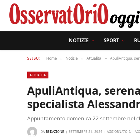
NOTIZIE
SPORT
R
SEI SU:
Home
Notizie
Attualità
ApuliAntiqua, se
»
»
»
ATTUALITÀ
ApuliAntiqua, serena
specialista Alessand
Appuntamento domenica 22 settembre nel chi
DA
REDAZIONE
SETTEMBRE 21, 2024
AGGIORNATO IL:
AG