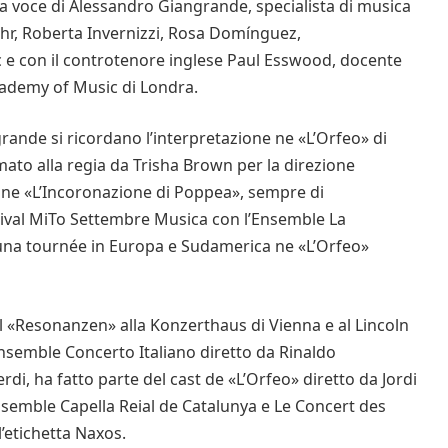
la voce di Alessandro Giangrande, specialista di musica
ehr, Roberta Invernizzi, Rosa Domínguez,
c e con il controtenore inglese Paul Esswood, docente
Academy of Music di Londra.
grande si ricordano l’interpretazione ne «L’Orfeo» di
mato alla regia da Trisha Brown per la direzione
e ne «L’Incoronazione di Poppea», sempre di
stival MiTo Settembre Musica con l’Ensemble La
i una tournée in Europa e Sudamerica ne «L’Orfeo»
l «Resonanzen» alla Konzerthaus di Vienna e al Lincoln
ensemble Concerto Italiano diretto da Rinaldo
i, ha fatto parte del cast de «L’Orfeo» diretto da Jordi
ensemble Capella Reial de Catalunya e Le Concert des
’etichetta Naxos.