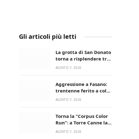
Gli articoli più letti
La grotta di San Donato
torna a risplendere tra
fede, natura e
AGOSTO 7, 2026
devozione
Aggressione a Fasano:
trentenne ferito a colpi
di pistola in casa
AGOSTO 7, 2026
Torna la “Corpus Color
Run”: a Torre Canne la
corsa più allegra e
AGOSTO 7, 2026
colorata dell’estate!