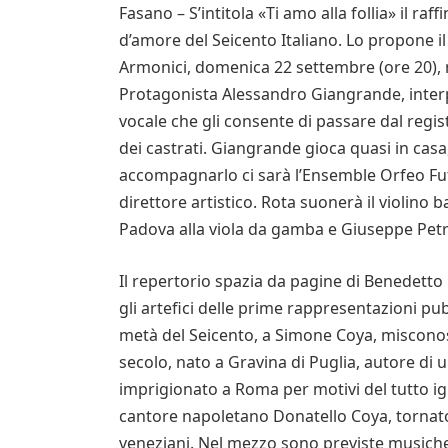
Fasano – S’intitola «Ti amo alla follia» il 
d’amore del Seicento Italiano. Lo propone il
Armonici, domenica 22 settembre (ore 20), n
Protagonista Alessandro Giangrande, interp
vocale che gli consente di passare dal regist
dei castrati. Giangrande gioca quasi in casa
accompagnarlo ci sarà l’Ensemble Orfeo Fut
direttore artistico. Rota suonerà il violino
Padova alla viola da gamba e Giuseppe Petre
Il repertorio spazia da pagine di Benedetto 
gli artefici delle prime rappresentazioni p
metà del Seicento, a Simone Coya, miscono
secolo, nato a Gravina di Puglia, autore di 
imprigionato a Roma per motivi del tutto ig
cantore napoletano Donatello Coya, tornato a
veneziani. Nel mezzo sono previste musich