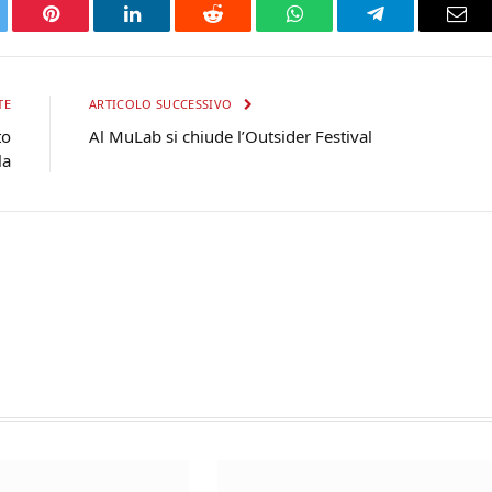
tter
Pinterest
LinkedIn
Reddit
WhatsApp
Telegram
Ema
TE
ARTICOLO SUCCESSIVO
to
Al MuLab si chiude l’Outsider Festival
la