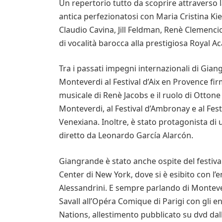
Un repertorio tutto da scoprire attraverso 
antica perfezionatosi con Maria Cristina Ki
Claudio Cavina, Jill Feldman, Renè Clemenci
di vocalità barocca alla prestigiosa Royal 
Tra i passati impegni internazionali di Gian
Monteverdi al Festival d’Aix en Provence fir
musicale di Renè Jacobs e il ruolo di Otton
Monteverdi, al Festival d’Ambronay e al Fe
Venexiana. Inoltre, è stato protagonista d
diretto da Leonardo García Alarcón.
Giangrande è stato anche ospite del festiva
Center di New York, dove si è esibito con l’
Alessandrini. E sempre parlando di Monteverd
Savall all’Opéra Comique di Parigi con gli 
Nations, allestimento pubblicato su dvd dall