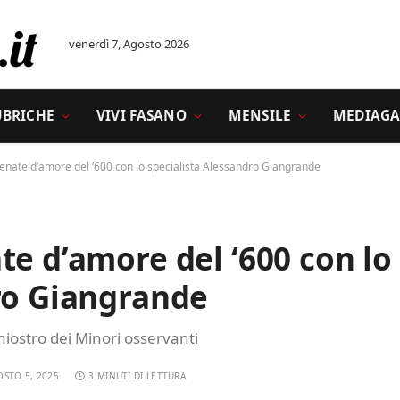
venerdì 7, Agosto 2026
UBRICHE
VIVI FASANO
MENSILE
MEDIAGA
renate d’amore del ‘600 con lo specialista Alessandro Giangrande
te d’amore del ‘600 con lo
ro Giangrande
ostro dei Minori osservanti
OSTO 5, 2025
3 MINUTI DI LETTURA