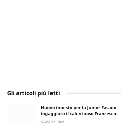
Gli articoli più letti
Nuovo innesto per la Junior Fasano:
ingaggiato il talentuoso Francesco
Lupo Timini
AGOSTO 6, 2026