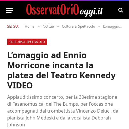
SEI SU:
Home
Notizie
Cultura & Spettacolo
L’omaggio ad Ennio Morricone incanta la platea del Teatro Kennedy VIDEO
»
»
»
CULTURA & SPETTACOLO
L’omaggio ad Ennio
Morricone incanta la
platea del Teatro Kennedy
VIDEO
Applauditissimo concerto, per la 30esima stagione
di Fasanomusica, dei The Bumps, per l'occasione
accompagnati dal trombettista Vincenzo Deluci, dal
pianista John Medeski e dalla vocalista Deborah
Johnson