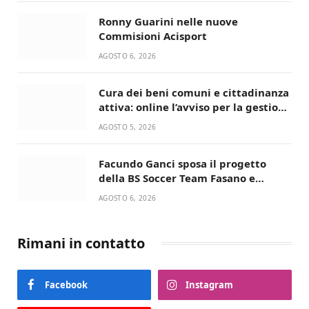
Ronny Guarini nelle nuove
Commisioni Acisport
AGOSTO 6, 2026
Cura dei beni comuni e cittadinanza
attiva: online l’avviso per la gestione
condivisa della Villetta di Laureto
AGOSTO 5, 2026
Facundo Ganci sposa il progetto
della BS Soccer Team Fasano e
ritorna in campo
AGOSTO 6, 2026
Rimani in contatto
Facebook
Instagram