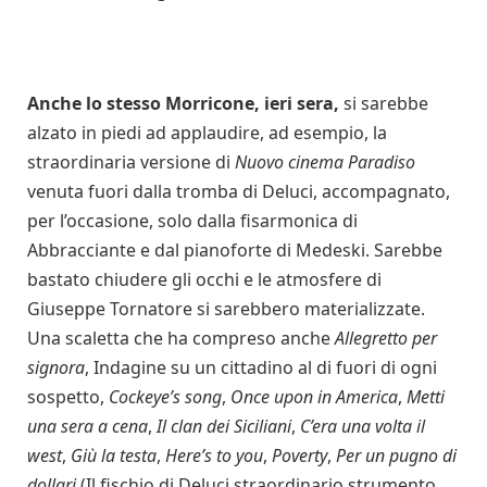
Anche lo stesso Morricone, ieri sera,
si sarebbe
alzato in piedi ad applaudire, ad esempio, la
straordinaria versione di
Nuovo cinema Paradiso
venuta fuori dalla tromba di Deluci, accompagnato,
per l’occasione, solo dalla fisarmonica di
Abbracciante e dal pianoforte di Medeski. Sarebbe
bastato chiudere gli occhi e le atmosfere di
Giuseppe Tornatore si sarebbero materializzate.
Una scaletta che ha compreso anche
Allegretto per
signora
, Indagine su un cittadino al di fuori di ogni
sospetto,
Cockeye’s song
,
Once upon in America
,
Metti
una sera a cena
,
Il clan dei Siciliani
,
C’era una volta il
west
,
Giù la testa
,
Here’s to you
,
Poverty
,
Per un pugno di
dollari
(Il fischio di Deluci straordinario strumento