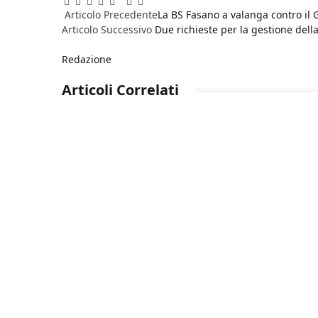
Facebook
Twitter
Pinterest
LinkedIn
Reddit
WhatsApp
Telegram
Email
Articolo Precedente
La BS Fasano a valanga contro il 
Articolo Successivo
Due richieste per la gestione dell
Redazione
Articoli
Correlati