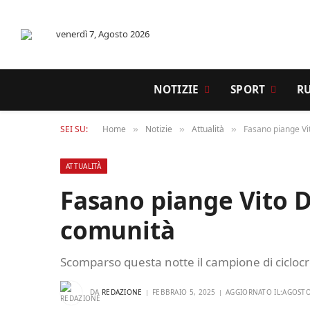
venerdì 7, Agosto 2026
NOTIZIE
SPORT
R
SEI SU:
Home
Notizie
Attualità
Fasano piange Vit
»
»
»
ATTUALITÀ
Fasano piange Vito Di
comunità
Scomparso questa notte il campione di ciclocro
DA
REDAZIONE
FEBBRAIO 5, 2025
AGGIORNATO IL:
AGOSTO