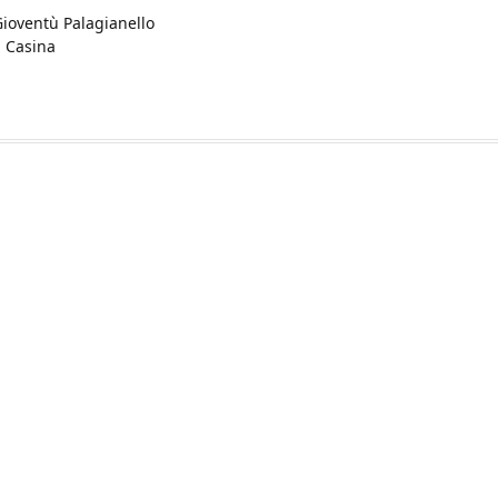
Gioventù Palagianello
a Casina