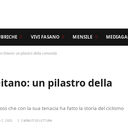
UBRICHE
VIVI FASANO
MENSILE
MEDIAGA
o Ditano: un pilastro della comunità
tano: un pilastro della
ss che con la sua tenacia ha fatto la storia del ciclismo
 7, 2025
2 MINUTI DI LETTURA