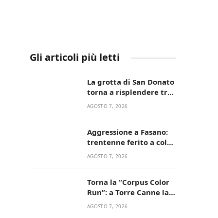
Gli articoli più letti
La grotta di San Donato
torna a risplendere tra
fede, natura e
AGOSTO 7, 2026
devozione
Aggressione a Fasano:
trentenne ferito a colpi
di pistola in casa
AGOSTO 7, 2026
Torna la “Corpus Color
Run”: a Torre Canne la
corsa più allegra e
AGOSTO 7, 2026
colorata dell’estate!