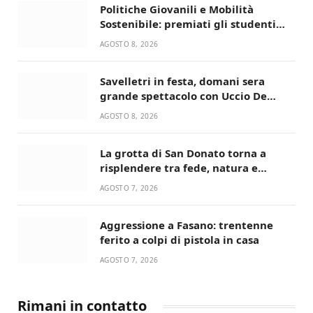
Politiche Giovanili e Mobilità
Sostenibile: premiati gli studenti
universitari del bando “La strada
AGOSTO 8, 2026
giusta”
Savelletri in festa, domani sera
grande spettacolo con Uccio De
Santis
AGOSTO 8, 2026
La grotta di San Donato torna a
risplendere tra fede, natura e
devozione
AGOSTO 7, 2026
Aggressione a Fasano: trentenne
ferito a colpi di pistola in casa
AGOSTO 7, 2026
Rimani in contatto