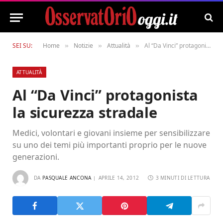
SEI SU:
Home
Notizie
Attualità
Al “Da Vinci” protagonista la sicurezza stradale
»
»
»
ATTUALITÀ
Al “Da Vinci” protagonista
la sicurezza stradale
Medici, volontari e giovani insieme per sensibilizzare
su uno dei temi più importanti proprio per le nuove
generazioni.
DA
PASQUALE ANCONA
APRILE 14, 2012
3 MINUTI DI LETTURA