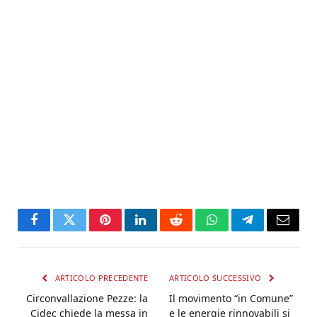
Facebook
Twitter
Pinterest
LinkedIn
Reddit
WhatsApp
Telegram
Email
ARTICOLO PRECEDENTE
ARTICOLO SUCCESSIVO
Circonvallazione Pezze: la
Il movimento “in Comune”
Cidec chiede la messa in
e le energie rinnovabili si