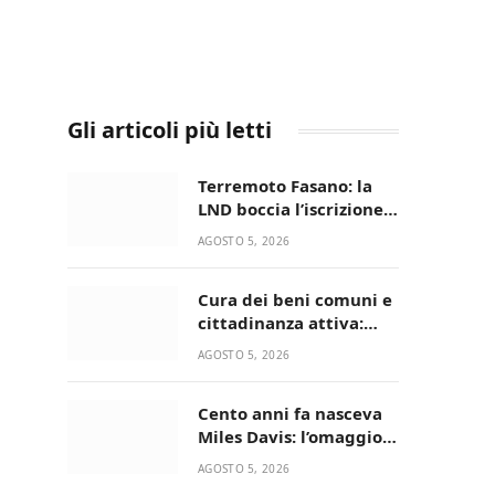
Gli articoli più letti
Terremoto Fasano: la
LND boccia l’iscrizione,
biancazzurri fuori dalla
AGOSTO 5, 2026
Serie D
Cura dei beni comuni e
cittadinanza attiva:
online l’avviso per la
AGOSTO 5, 2026
gestione condivisa
della Villetta di Laureto
Cento anni fa nasceva
Miles Davis: l’omaggio
di Bari in Jazz al
AGOSTO 5, 2026
Minareto