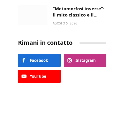
“Metamorfosi inverse”:
il mito classico e il
riscatto femminile
AGOSTO 5, 2026
incantano la Selva di
Fasano
Rimani in contatto
Facebook
Instagram
YouTube