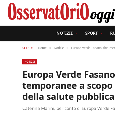
NOTIZIE
SPORT
R
SEI SU:
Home
Notizie
Europa Verde Fasano: finalmen
»
»
NOTIZIE
Europa Verde Fasano
temporanee a scopo 
della salute pubblica
Caterina Marini, per conto di Europa Verde Fas