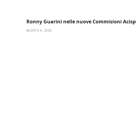
Ronny Guarini nelle nuove Commisioni Acis
AGOSTO 6, 2026