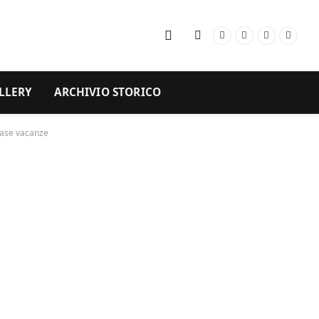
Facebook
Instagram
YouTube
RSS
LLERY
ARCHIVIO STORICO
 case vacanze