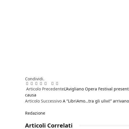
Condividi.
Facebook
Twitter
Pinterest
LinkedIn
Reddit
WhatsApp
Telegram
Email
Articolo Precedente
L’Avigliano Opera Festival presen
causa
Articolo Successivo
A “LibriAmo…tra gli ulivi!” arriva
Redazione
Articoli
Correlati