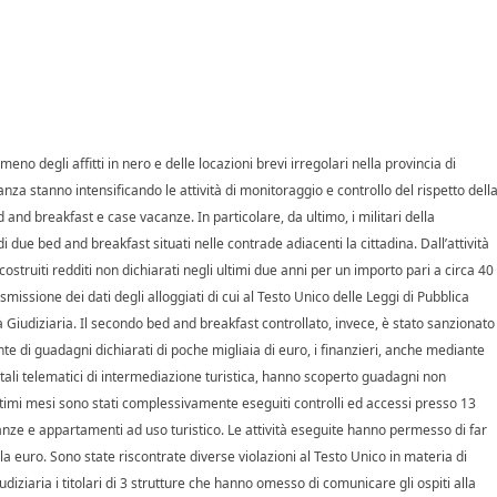
eno degli affitti in nero e delle locazioni brevi irregolari nella provincia di
anza stanno intensificando le attività di monitoraggio e controllo del rispetto dell
ed and breakfast e case vacanze. In particolare, da ultimo, i militari della
due bed and breakfast situati nelle contrade adiacenti la cittadina. Dall’attività
icostruiti redditi non dichiarati negli ultimi due anni per un importo pari a circa 40
smissione dei dati degli alloggiati di cui al Testo Unico delle Leggi di Pubblica
 Giudiziaria. Il secondo bed and breakfast controllato, invece, è stato sanzionato
ronte di guadagni dichiarati di poche migliaia di euro, i finanzieri, anche mediante
rtali telematici di intermediazione turistica, hanno scoperto guadagni non
 ultimi mesi sono stati complessivamente eseguiti controlli ed accessi presso 13
acanze e appartamenti ad uso turistico. Le attività eseguite hanno permesso di far
 euro. Sono state riscontrate diverse violazioni al Testo Unico in materia di
udiziaria i titolari di 3 strutture che hanno omesso di comunicare gli ospiti alla