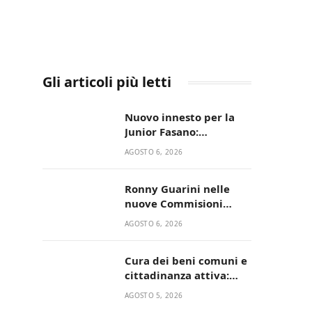
Gli articoli più letti
Nuovo innesto per la
Junior Fasano:
ingaggiato il
AGOSTO 6, 2026
talentuoso Francesco
Lupo Timini
Ronny Guarini nelle
nuove Commisioni
Acisport
AGOSTO 6, 2026
Cura dei beni comuni e
cittadinanza attiva:
online l’avviso per la
AGOSTO 5, 2026
gestione condivisa