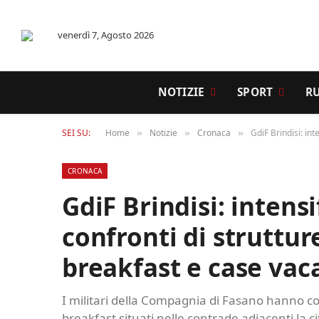
venerdì 7, Agosto 2026
NOTIZIE
SPORT
R
SEI SU:
Home
Notizie
Cronaca
GdiF Brindisi: int
»
»
»
CRONACA
GdiF Brindisi: intensi
confronti di struttur
breakfast e case vac
I militari della Compagnia di Fasano hanno co
breakfast situati nelle contrade adiacenti la ci