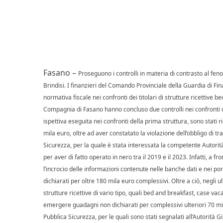
Fasano –
Proseguono i controlli in materia di contrasto al fenom
Brindisi. I finanzieri del Comando Provinciale della Guardia di Fin
normativa fiscale nei confronti dei titolari di strutture ricettive b
Compagnia di Fasano hanno concluso due controlli nei confronti di 
ispettiva eseguita nei confronti della prima struttura, sono stati r
mila euro, oltre ad aver constatato la violazione dell’obbligo di tra
Sicurezza, per la quale è stata interessata la competente Autorità
per aver di fatto operato in nero tra il 2019 e il 2023. Infatti, a f
l’incrocio delle informazioni contenute nelle banche dati e nei po
dichiarati per oltre 180 mila euro complessivi. Oltre a ciò, negli
strutture ricettive di vario tipo, quali bed and breakfast, case v
emergere guadagni non dichiarati per complessivi ulteriori 70 mila
Pubblica Sicurezza, per le quali sono stati segnalati all’Autorità Gi