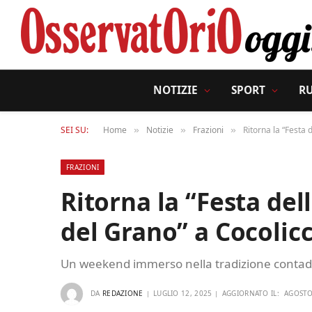
NOTIZIE
SPORT
R
SEI SU:
Home
Notizie
Frazioni
Ritorna la “Festa 
»
»
»
FRAZIONI
Ritorna la “Festa del
del Grano” a Cocolic
Un weekend immerso nella tradizione contadin
DA
REDAZIONE
LUGLIO 12, 2025
AGGIORNATO IL:
AGOSTO