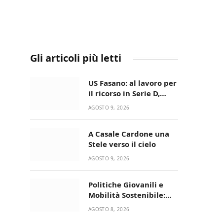
Gli articoli più letti
US Fasano: al lavoro per
il ricorso in Serie D,
nessun caso-calciatori
AGOSTO 9, 2026
A Casale Cardone una
Stele verso il cielo
AGOSTO 9, 2026
Politiche Giovanili e
Mobilità Sostenibile:
premiati gli studenti
AGOSTO 8, 2026
universitari del bando