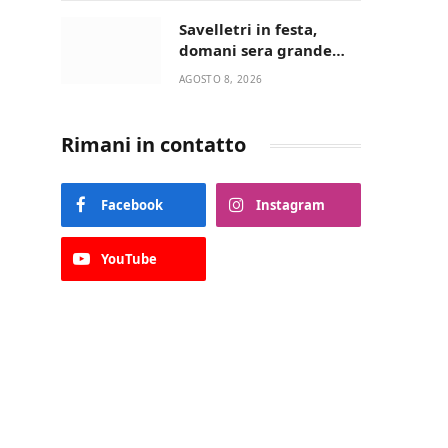
“La strada giusta”
Savelletri in festa,
domani sera grande
spettacolo con Uccio De
AGOSTO 8, 2026
Santis
Rimani in contatto
Facebook
Instagram
YouTube