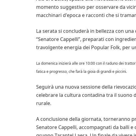
momento suggestivo per osservare da vicino 
macchinari d'epoca e racconti che si trama
La serata si concluderà in bellezza con una
“Senatore Cappelli”, preparati con ingredient
travolgente energia dei Popular Folk, per una
La domenica inizierà alle ore 10:00 con il raduno dei trattor
fatica e progresso, che farà la gioia di grandi e piccini.
Seguirà una nuova sessione della rievocazio
celebrare la cultura contadina tra il suono del
rurale.
A conclusione della giornata, torneranno pro
Senatore Cappelli, accompagnati da balli e c
gruppo Tarantel Laera. Un finale da vivere in