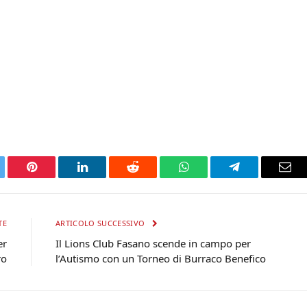
tter
Pinterest
LinkedIn
Reddit
WhatsApp
Telegram
Ema
TE
ARTICOLO SUCCESSIVO
er
Il Lions Club Fasano scende in campo per
ro
l’Autismo con un Torneo di Burraco Benefico