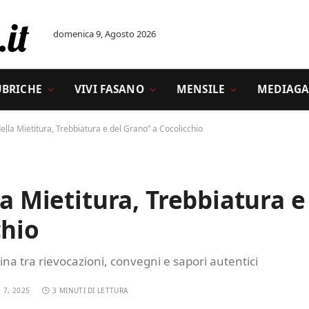
domenica 9, Agosto 2026
UBRICHE
VIVI FASANO
MENSILE
MEDIAGA
della Mietitura, Trebbiatura e del Grano” a Cocolicchio
la Mietitura, Trebbiatura e
chio
a tra rievocazioni, convegni e sapori autentici
 7, 2025
3 MINUTI DI LETTURA