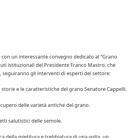
:30 con un interessante convegno dedicato al “Grano
luti istituzionali del Presidente Franco Mastro, che
seguiranno gli interventi di esperti del settore:
torie e le caratteristiche del grano Senatore Cappelli.
ecupero delle varietà antiche del grano.
tti salutistici delle semole.
ica della mietitura e trebbiatura di una volta, un