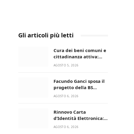
Gli articoli più letti
Cura dei beni comuni e
cittadinanza attiva:
online l’avviso per la
AGOSTO 5, 2026
gestione condivisa
della Villetta di Laureto
Facundo Ganci sposa il
progetto della BS
Soccer Team Fasano e
AGOSTO 6, 2026
ritorna in campo
Rinnovo Carta
d’Identità Elettronica:
continua il piano di
AGOSTO 6, 2026
aperture straordinarie