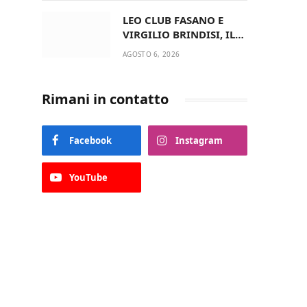
del Comune di Fasano
LEO CLUB FASANO E
VIRGILIO BRINDISI, IL
PASSAGGIO DELLE
AGOSTO 6, 2026
CONSEGNE RINNOVA
UN’AMICIZIA STORICA
Rimani in contatto
Facebook
Instagram
YouTube