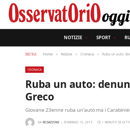
NOTIZIE
SPORT
R
SEI SU:
Home
Notizie
Cronaca
Ruba un auto: de
»
»
»
CRONACA
Ruba un auto: denunc
Greco
Giovane 23enne ruba un'auto ma i Carabinieri
DA
REDAZIONE
FEBBRAIO 15, 2013
1 MINUTO DI LETT