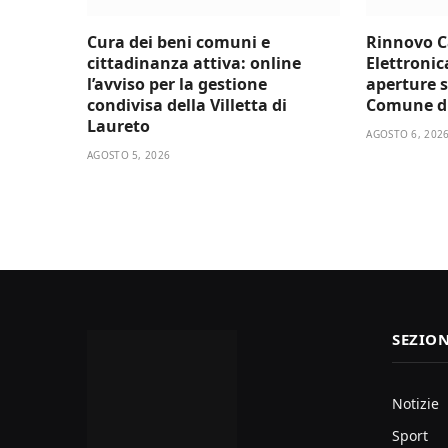
Cura dei beni comuni e
Rinnovo C
cittadinanza attiva: online
Elettronic
l’avviso per la gestione
aperture s
condivisa della Villetta di
Comune d
Laureto
AGOSTO 6, 202
AGOSTO 5, 2026
SEZION
Notizie
Sport