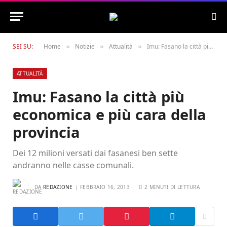
SEI SU:
Home
Notizie
Attualità
Imu: Fasano la città più economica e più cara della provincia
»
»
»
ATTUALITÀ
Imu: Fasano la città più
economica e più cara della
provincia
Dei 12 milioni versati dai fasanesi ben sette
andranno nelle casse comunali.
DA
REDAZIONE
FEBBRAIO 16, 2013
2 MINUTI DI LETTURA