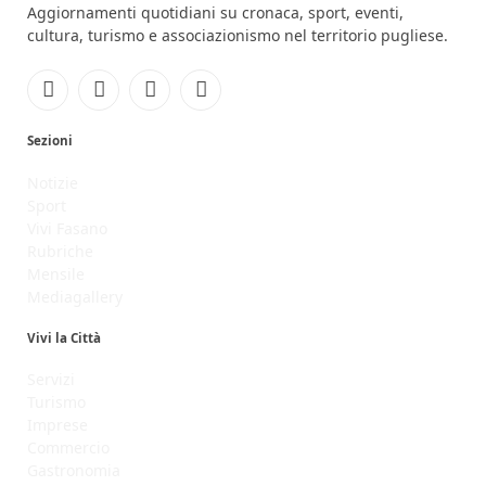
Aggiornamenti quotidiani su cronaca, sport, eventi,
cultura, turismo e associazionismo nel territorio pugliese.
Facebook
Instagram
YouTube
RSS
Sezioni
Notizie
Sport
Vivi Fasano
Rubriche
Mensile
Mediagallery
Vivi la Città
Servizi
Turismo
Imprese
Commercio
Gastronomia