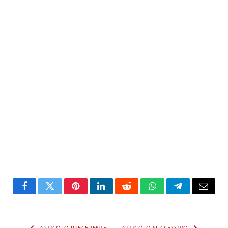
Facebook
Twitter
Pinterest
LinkedIn
Reddit
WhatsApp
Telegram
Email
ARTICOLO PRECEDENTE
ARTICOLO SUCCESSIVO