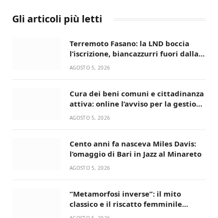
Gli articoli più letti
Terremoto Fasano: la LND boccia
l’iscrizione, biancazzurri fuori dalla
Serie D
AGOSTO 5, 2026
Cura dei beni comuni e cittadinanza
attiva: online l’avviso per la gestione
condivisa della Villetta di Laureto
AGOSTO 5, 2026
Cento anni fa nasceva Miles Davis:
l’omaggio di Bari in Jazz al Minareto
AGOSTO 5, 2026
“Metamorfosi inverse”: il mito
classico e il riscatto femminile
incantano la Selva di Fasano