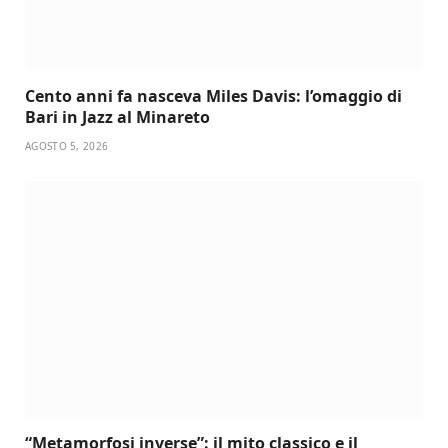
Cento anni fa nasceva Miles Davis: l’omaggio di
Bari in Jazz al Minareto
AGOSTO 5, 2026
“Metamorfosi inverse”: il mito classico e il