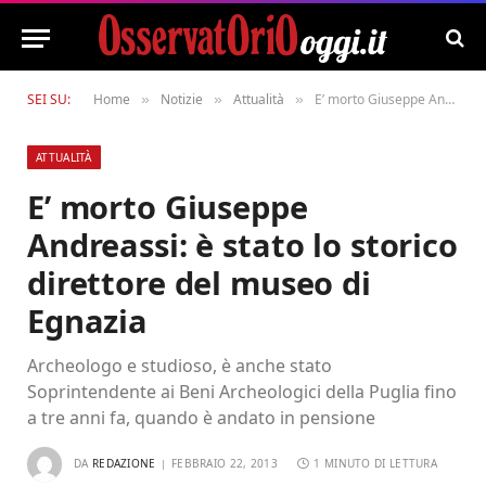
SEI SU:
Home
Notizie
Attualità
E’ morto Giuseppe Andreassi: è stato lo storico direttore del museo di Egnazia
»
»
»
ATTUALITÀ
E’ morto Giuseppe
Andreassi: è stato lo storico
direttore del museo di
Egnazia
Archeologo e studioso, è anche stato
Soprintendente ai Beni Archeologici della Puglia fino
a tre anni fa, quando è andato in pensione
DA
REDAZIONE
FEBBRAIO 22, 2013
1 MINUTO DI LETTURA