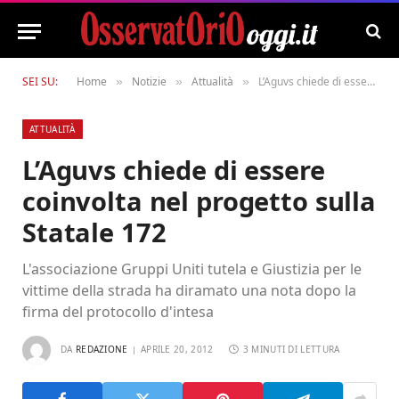
SEI SU:
Home
Notizie
Attualità
L’Aguvs chiede di essere coinvolta nel progetto sulla Statale 172
»
»
»
ATTUALITÀ
L’Aguvs chiede di essere
coinvolta nel progetto sulla
Statale 172
L'associazione Gruppi Uniti tutela e Giustizia per le
vittime della strada ha diramato una nota dopo la
firma del protocollo d'intesa
DA
REDAZIONE
APRILE 20, 2012
3 MINUTI DI LETTURA