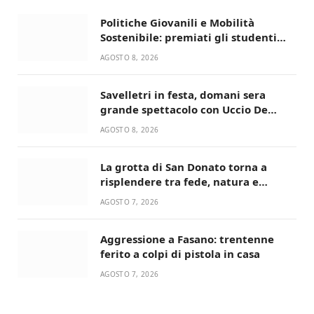
Politiche Giovanili e Mobilità
Sostenibile: premiati gli studenti
universitari del bando “La strada
AGOSTO 8, 2026
giusta”
Savelletri in festa, domani sera
grande spettacolo con Uccio De
Santis
AGOSTO 8, 2026
La grotta di San Donato torna a
risplendere tra fede, natura e
devozione
AGOSTO 7, 2026
Aggressione a Fasano: trentenne
ferito a colpi di pistola in casa
AGOSTO 7, 2026