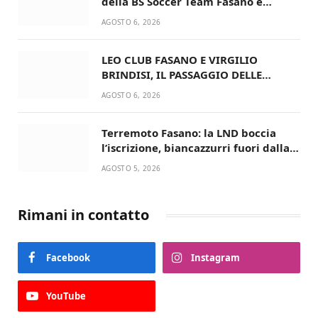
della BS Soccer Team Fasano e
ritorna in campo
AGOSTO 6, 2026
LEO CLUB FASANO E VIRGILIO
BRINDISI, IL PASSAGGIO DELLE
CONSEGNE RINNOVA UN’AMICIZIA
AGOSTO 6, 2026
STORICA
Terremoto Fasano: la LND boccia
l’iscrizione, biancazzurri fuori dalla
Serie D
AGOSTO 5, 2026
Rimani in contatto
Facebook
Instagram
YouTube