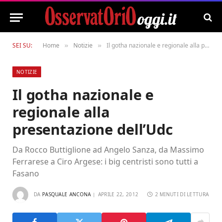
SEI SU:
Home
Notizie
Il gotha nazionale e regionale alla presentazione dell’Udc
»
»
NOTIZIE
Il gotha nazionale e
regionale alla
presentazione dell’Udc
Da Rocco Buttiglione ad Angelo Sanza, da Massimo
Ferrarese a Ciro Argese: i big centristi sono tutti a
Fasano
DA
PASQUALE ANCONA
APRILE 22, 2012
2 MINUTI DI LETTURA