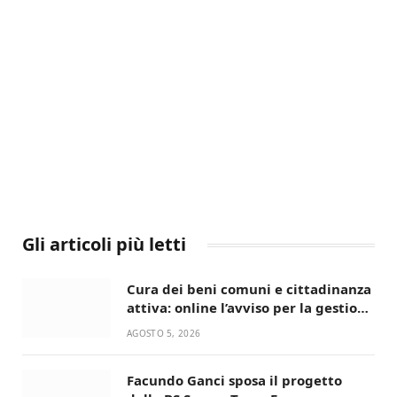
Gli articoli più letti
Cura dei beni comuni e cittadinanza
attiva: online l’avviso per la gestione
condivisa della Villetta di Laureto
AGOSTO 5, 2026
Facundo Ganci sposa il progetto