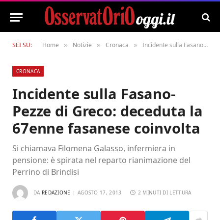
SEI SU:
Home
Notizie
Cronaca
Incidente sulla Fasano-Pezze di Greco: deceduta la 67enne fasanese coinvolta
»
»
»
CRONACA
Incidente sulla Fasano-
Pezze di Greco: deceduta la
67enne fasanese coinvolta
Si chiamava Filomena Galasso, infermiera in
pensione: è spirata nel reparto rianimazione del
Perrino di Brindisi
DA
REDAZIONE
AGOSTO 17, 2013
2 MINUTI DI LETTURA