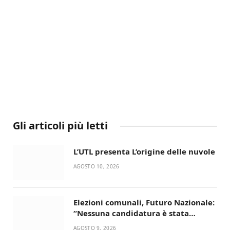
Gli articoli più letti
L’UTL presenta L’origine delle nuvole
AGOSTO 10, 2026
Elezioni comunali, Futuro Nazionale:
“Nessuna candidatura è stata
ancora decisa”
AGOSTO 9, 2026