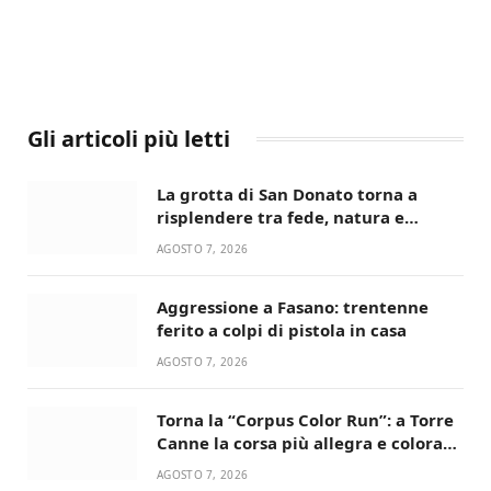
Gli articoli più letti
La grotta di San Donato torna a
risplendere tra fede, natura e
devozione
AGOSTO 7, 2026
Aggressione a Fasano: trentenne
ferito a colpi di pistola in casa
AGOSTO 7, 2026
Torna la “Corpus Color Run”: a Torre
Canne la corsa più allegra e colorata
dell’estate!
AGOSTO 7, 2026