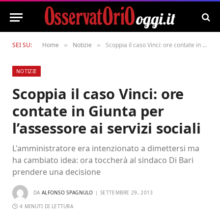
SEI SU:
Home
Notizie
Scoppia il caso Vinci: ore contate in Giunta per l’assessore ai servizi sociali
»
»
NOTIZIE
Scoppia il caso Vinci: ore
contate in Giunta per
l’assessore ai servizi sociali
L'amministratore era intenzionato a dimettersi ma
ha cambiato idea: ora toccherà al sindaco Di Bari
prendere una decisione
DA
ALFONSO SPAGNULO
SETTEMBRE 29, 2013
4 MINUTI DI LETTURA