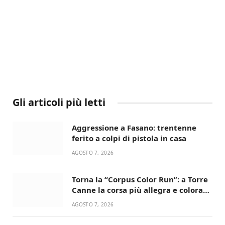
Gli articoli più letti
Aggressione a Fasano: trentenne
ferito a colpi di pistola in casa
AGOSTO 7, 2026
Torna la “Corpus Color Run”: a Torre
Canne la corsa più allegra e colorata
dell’estate!
AGOSTO 7, 2026