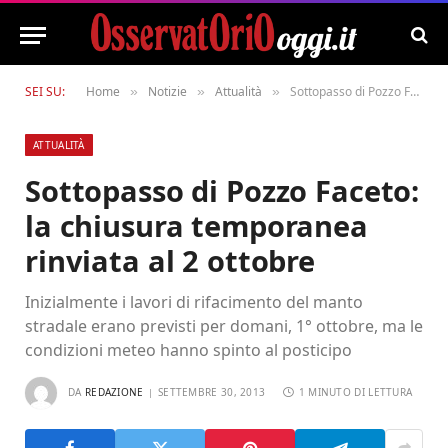
SEI SU:
Home
Notizie
Attualità
Sottopasso di Pozzo Faceto: la chiusura temporanea rinviata al 2 ottobre
»
»
»
ATTUALITÀ
Sottopasso di Pozzo Faceto:
la chiusura temporanea
rinviata al 2 ottobre
Inizialmente i lavori di rifacimento del manto
stradale erano previsti per domani, 1° ottobre, ma le
condizioni meteo hanno spinto al posticipo
DA
REDAZIONE
SETTEMBRE 30, 2013
1 MINUTO DI LETTURA