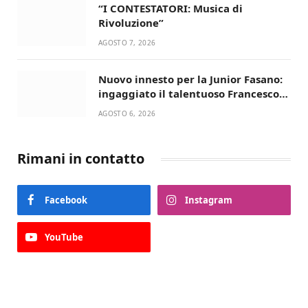
“I CONTESTATORI: Musica di
Rivoluzione”
AGOSTO 7, 2026
Nuovo innesto per la Junior Fasano:
ingaggiato il talentuoso Francesco
Lupo Timini
AGOSTO 6, 2026
Rimani in contatto
Facebook
Instagram
YouTube