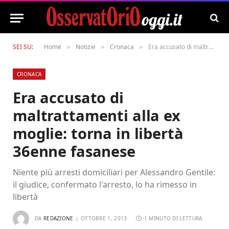
SEI SU:
Home
Notizie
Cronaca
Era accusato di maltrattamenti alla ex moglie: torna in libertà 36enne fasanese
»
»
»
CRONACA
Era accusato di
maltrattamenti alla ex
moglie: torna in libertà
36enne fasanese
Niente più arresti domiciliari per Alessandro Gentile:
il giudice, confermato l'arresto, lo ha rimesso in
libertà
DA
REDAZIONE
OTTOBRE 1, 2013
1 MINUTO DI LETTURA