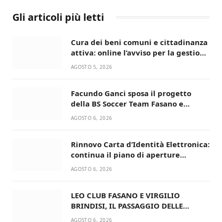
Gli articoli più letti
Cura dei beni comuni e cittadinanza
attiva: online l’avviso per la gestione
condivisa della Villetta di Laureto
AGOSTO 5, 2026
Facundo Ganci sposa il progetto
della BS Soccer Team Fasano e
ritorna in campo
AGOSTO 6, 2026
Rinnovo Carta d’Identità Elettronica:
continua il piano di aperture
straordinarie del Comune di Fasano
AGOSTO 6, 2026
LEO CLUB FASANO E VIRGILIO
BRINDISI, IL PASSAGGIO DELLE
CONSEGNE RINNOVA UN’AMICIZIA
AGOSTO 6, 2026