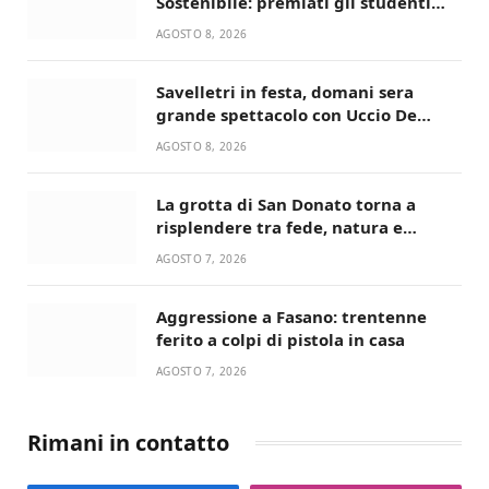
Sostenibile: premiati gli studenti
universitari del bando “La strada
AGOSTO 8, 2026
giusta”
Savelletri in festa, domani sera
grande spettacolo con Uccio De
Santis
AGOSTO 8, 2026
La grotta di San Donato torna a
risplendere tra fede, natura e
devozione
AGOSTO 7, 2026
Aggressione a Fasano: trentenne
ferito a colpi di pistola in casa
AGOSTO 7, 2026
Rimani in contatto