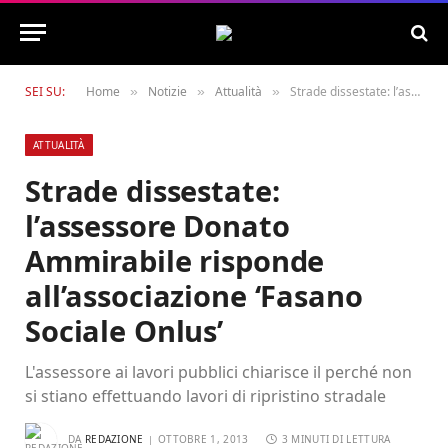
SEI SU:
Home
Notizie
Attualità
Strade dissestate: l’assessore Donato Ammirabile risponde all’associazione ‘Fasano Sociale Onlus’
»
»
»
ATTUALITÀ
Strade dissestate:
l’assessore Donato
Ammirabile risponde
all’associazione ‘Fasano
Sociale Onlus’
L'assessore ai lavori pubblici chiarisce il perché non
si stiano effettuando lavori di ripristino stradale
DA
REDAZIONE
OTTOBRE 1, 2013
3 MINUTI DI LETTURA