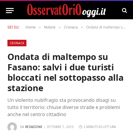
SEI SU:
Home
Notizie
Cronaca
Ondata di maltempo su Fasano: salvi i due turisti bloccati nel sottopasso alla stazione
»
»
»
CRONACA
Ondata di maltempo su
Fasano: salvi i due turisti
bloccati nel sottopasso alla
stazione
Un violento nubifragio sta provocando disagi su
tutto il territorio: chiuse diverse strade e problemi
anche nel centro cittadino
DA
REDAZIONE
OTTOBRE 7, 2013
2 MINUTI DI LETTURA