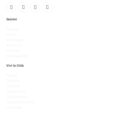
Facebook
Instagram
YouTube
RSS
Sezioni
Notizie
Sport
Vivi Fasano
Rubriche
Mensile
Mediagallery
Vivi la Città
Servizi
Turismo
Imprese
Commercio
Gastronomia
Associazionismo
La Guida