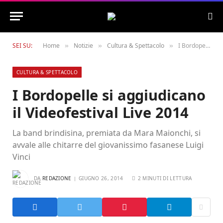
SEI SU:
Home
Notizie
Cultura & Spettacolo
I Bordopelle si aggiudicano il Videofestival Live 2014
»
»
»
CULTURA & SPETTACOLO
I Bordopelle si aggiudicano
il Videofestival Live 2014
La band brindisina, premiata da Mara Maionchi, si
avvale alle chitarre del giovanissimo fasanese Luigi
Vinci
DA
REDAZIONE
GIUGNO 26, 2014
2 MINUTI DI LETTURA