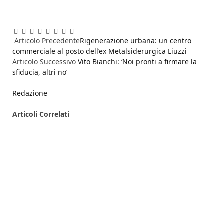
Facebook
Twitter
Pinterest
LinkedIn
Reddit
WhatsApp
Telegram
Email
Articolo Precedente
Rigenerazione urbana: un centro
commerciale al posto dell’ex Metalsiderurgica Liuzzi
Articolo Successivo
Vito Bianchi: ‘Noi pronti a firmare la
sfiducia, altri no’
Redazione
Articoli
Correlati