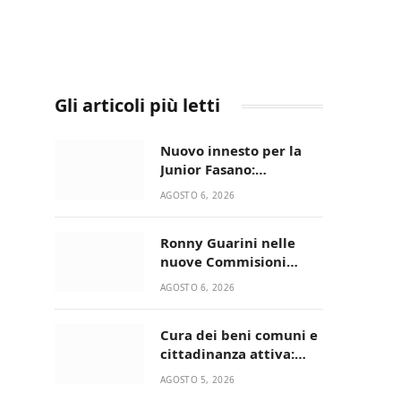
Gli articoli più letti
Nuovo innesto per la
Junior Fasano:
ingaggiato il
AGOSTO 6, 2026
talentuoso Francesco
Lupo Timini
Ronny Guarini nelle
nuove Commisioni
Acisport
AGOSTO 6, 2026
Cura dei beni comuni e
cittadinanza attiva:
online l’avviso per la
AGOSTO 5, 2026
gestione condivisa