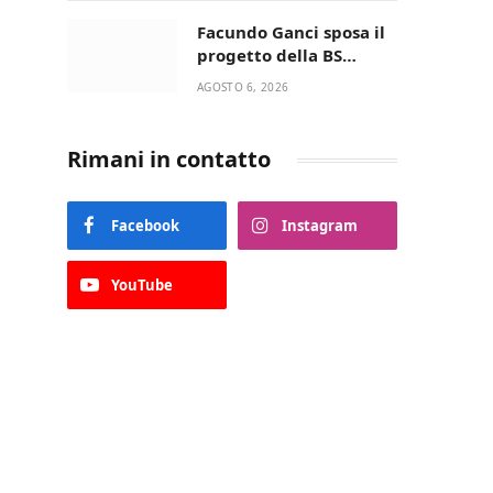
della Villetta di Laureto
Facundo Ganci sposa il
progetto della BS
Soccer Team Fasano e
AGOSTO 6, 2026
ritorna in campo
Rimani in contatto
Facebook
Instagram
YouTube