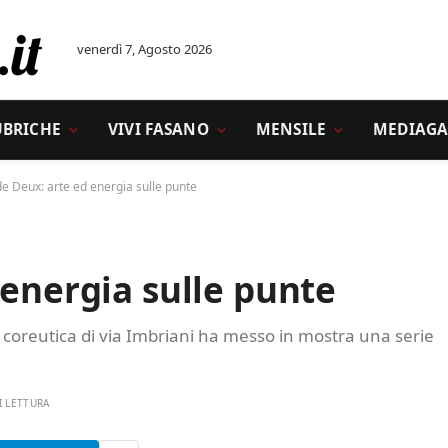
venerdì 7, Agosto 2026
UBRICHE
VIVI FASANO
MENSILE
MEDIAGA
de Deux: arte ed energia sulle punte
 energia sulle punte
a coreutica di via Imbriani ha messo in mostra una serie
I LETTURA