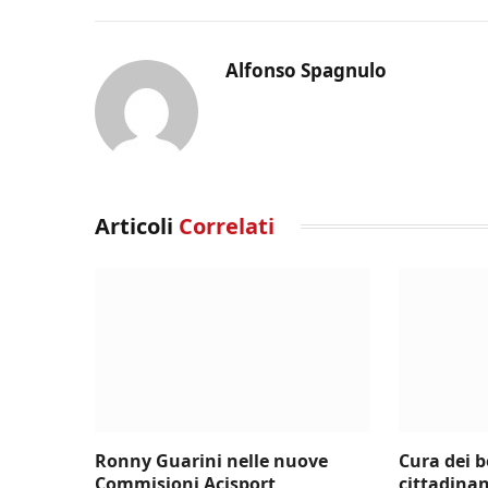
Alfonso Spagnulo
Articoli
Correlati
Ronny Guarini nelle nuove
Cura dei 
Commisioni Acisport
cittadinan