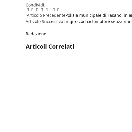
Condividi.
Facebook
Twitter
Pinterest
LinkedIn
Reddit
WhatsApp
Telegram
Email
Articolo Precedente
Polizia municipale di Fasano: in ar
Articolo Successivo
In giro con ciclomotore senza nu
Redazione
Articoli
Correlati