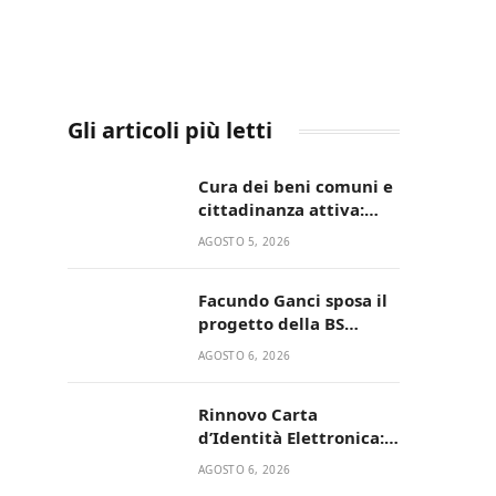
Gli articoli più letti
Cura dei beni comuni e
cittadinanza attiva:
online l’avviso per la
AGOSTO 5, 2026
gestione condivisa
della Villetta di Laureto
Facundo Ganci sposa il
progetto della BS
Soccer Team Fasano e
AGOSTO 6, 2026
ritorna in campo
Rinnovo Carta
d’Identità Elettronica:
continua il piano di
AGOSTO 6, 2026
aperture straordinarie