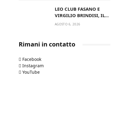
del Comune di Fasano
LEO CLUB FASANO E
VIRGILIO BRINDISI, IL
PASSAGGIO DELLE
AGOSTO 6, 2026
CONSEGNE RINNOVA
UN’AMICIZIA STORICA
Rimani in contatto
Facebook
Instagram
YouTube