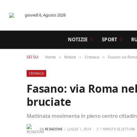
giovedì 6, Agosto 2026
NOTIZIE
SPORT
R
SEI SU:
Home
Notizie
Cronaca
Fasano: via Roma 
»
»
»
CRONACA
Fasano: via Roma nel 
bruciate
Mattinata movimenta in pieno centro cittadino: a
DA
REDAZIONE
LUGLIO 1, 2014
1 MINUTO DI LETTURA