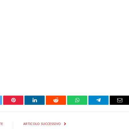
tter
Pinterest
LinkedIn
Reddit
WhatsApp
Telegram
Ema
TE
ARTICOLO SUCCESSIVO