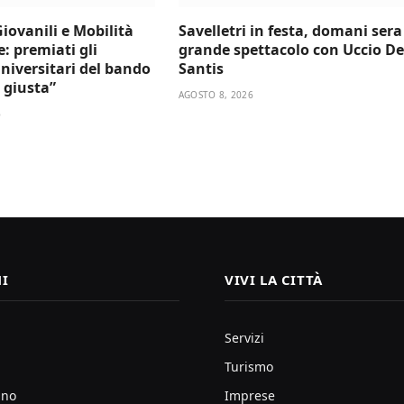
Giovanili e Mobilità
Savelletri in festa, domani sera
e: premiati gli
grande spettacolo con Uccio De
niversitari del bando
Santis
 giusta”
AGOSTO 8, 2026
6
I
VIVI LA CITTÀ
Servizi
Turismo
ano
Imprese