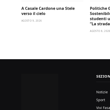
A Casale Cardone una Stele
Politiche 
verso il cielo
Sostenibil
studenti u
AGOSTO 9, 2026
“La strada
AGOSTO 8, 202
SEZION
Notizie
Sport
Vivi Fas