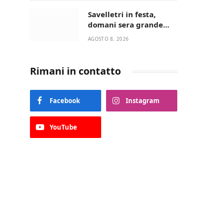
“La strada giusta”
Savelletri in festa,
domani sera grande
spettacolo con Uccio De
AGOSTO 8, 2026
Santis
Rimani in contatto
Facebook
Instagram
YouTube