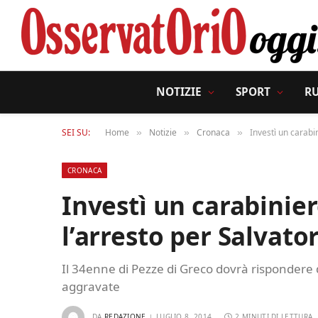
NOTIZIE
SPORT
R
SEI SU:
Home
Notizie
Cronaca
Investì un carabi
»
»
»
CRONACA
Investì un carabinier
l’arresto per Salvato
Il 34enne di Pezze di Greco dovrà rispondere di
aggravate
DA
REDAZIONE
LUGLIO 8, 2014
2 MINUTI DI LETTURA