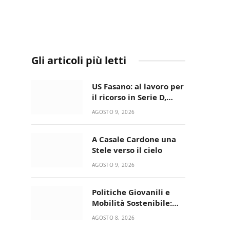
Gli articoli più letti
US Fasano: al lavoro per
il ricorso in Serie D,
nessun caso-calciatori
AGOSTO 9, 2026
A Casale Cardone una
Stele verso il cielo
AGOSTO 9, 2026
Politiche Giovanili e
Mobilità Sostenibile:
premiati gli studenti
AGOSTO 8, 2026
universitari del bando