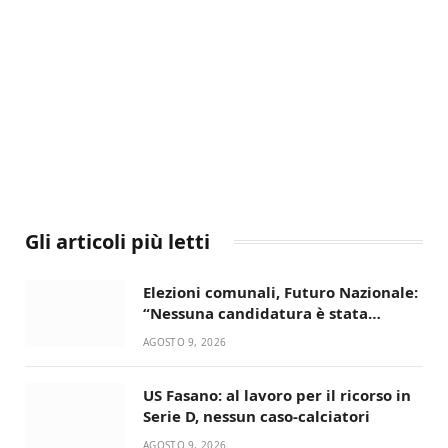
Gli articoli più letti
Elezioni comunali, Futuro Nazionale:
“Nessuna candidatura è stata
ancora decisa”
AGOSTO 9, 2026
US Fasano: al lavoro per il ricorso in
Serie D, nessun caso-calciatori
AGOSTO 9, 2026