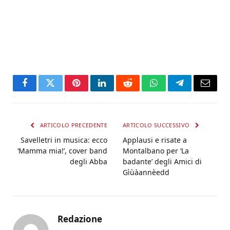
Facebook
Twitter
Pinterest
LinkedIn
Reddit
WhatsApp
Telegram
Email
ARTICOLO PRECEDENTE
ARTICOLO SUCCESSIVO
Savelletri in musica: ecco
Applausi e risate a
‘Mamma mia!’, cover band
Montalbano per ‘La
degli Abba
badante’ degli Amici di
Gìùàannèedd
Redazione