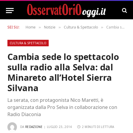
SEI SU:
Home
Notizie
Cultura & Spettacolo
Cambia sede lo spettacolo sulla radio alla Selva: dal Minareto all’Hotel Sierra Silvana
»
»
»
CULTURA & SPETTACOLO
Cambia sede lo spettacolo
sulla radio alla Selva: dal
Minareto all’Hotel Sierra
Silvana
La serata, con protagonista Nico Maretti, è
organizzata dalla Pro Selva in collaborazione con
Radio Diaconia
DA
REDAZIONE
LUGLIO 23, 2014
2 MINUTI DI LETTURA