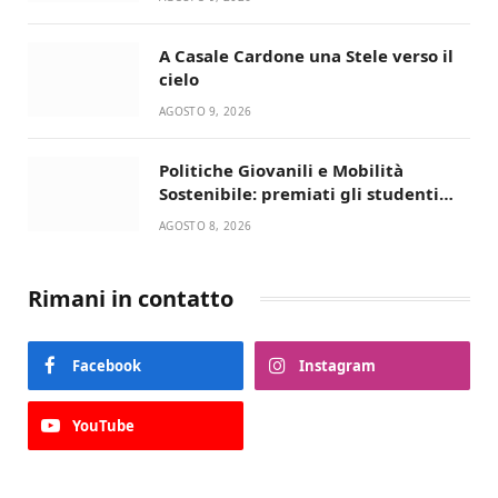
A Casale Cardone una Stele verso il
cielo
AGOSTO 9, 2026
Politiche Giovanili e Mobilità
Sostenibile: premiati gli studenti
universitari del bando “La strada
AGOSTO 8, 2026
giusta”
Rimani in contatto
Facebook
Instagram
YouTube